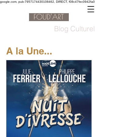
google.com, pub-7957174430108462, DIRECT, f08c47fec0942fa0
Blog Culturel
A la Une...