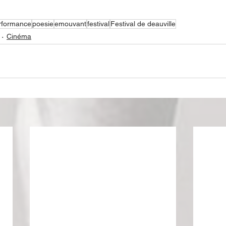
rformance
poesie
emouvant
festival
Festival de deauville
Cinéma