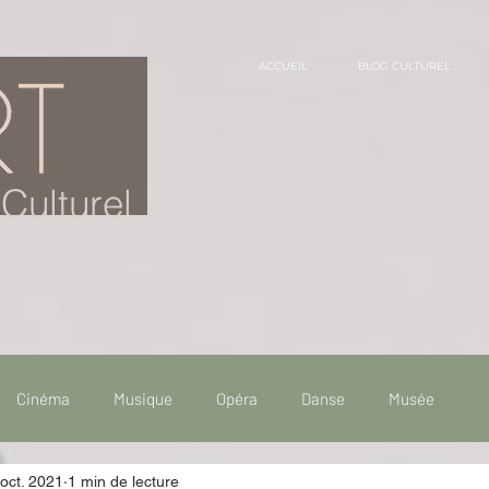
ACCUEIL
BLOG CULTUREL
Culturel
Cinéma
Musique
Opéra
Danse
Musée
oct. 2021
1 min de lecture
 de voyage
Fooding - Restaurant
Burlesque