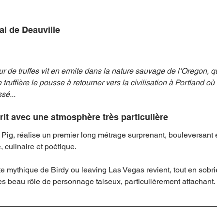
al de Deauville
mpense
Festival
Coup de coeur
Instructif
 de truffes vit en ermite dans la nature sauvage de l‘Oregon, 
. Spécial Famille
Littérature
Cirque
Interview
truffière le pousse à retourner vers la civilisation à Portland où i
sé...
re - Musée
Hommage
crit avec une atmosphère très particulière
Pig, réalise un premier long métrage surprenant, bouleversant e
, culinaire et poétique. 
te mythique de Birdy ou leaving Las Vegas revient, tout en sobri
s beau rôle de personnage taiseux, particulièrement attachant. 