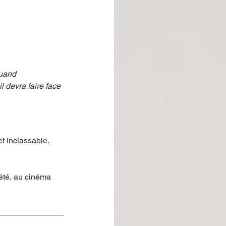
quand 
l devra faire face 
t inclassable. 
été, au cinéma 