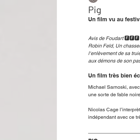
Pig
Un film vu au festiv
Performance
Rire
Réco
Avis de Foudart 
🅵🅵🅵
Robin Feld, Un chasseur
Événement
Validé par Romane
l‘enlèvement de sa truie 
aux démons de son pas
Offre spéciale
Annuaire Théât
Un film très bien é
Michael Sarnoski, avec 
une sorte de fable noire
Nicolas Cage l’interprè
indépendant avec ce trè