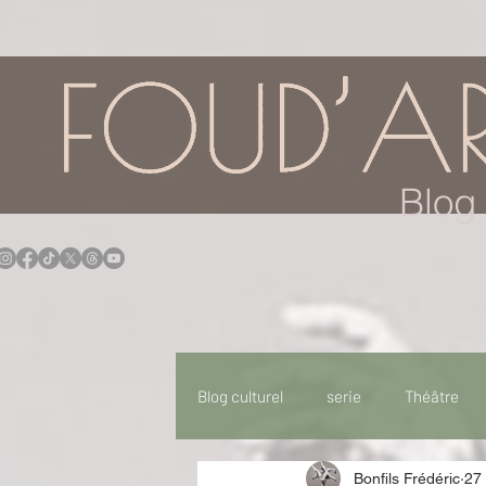
google.com, pub-7957174430108462, DIRECT, f08c47fec0942fa0
Blog 
Blog culturel
serie
Théâtre
Bonfils Frédéric
27 
Expo
Idées Sorties
Idée