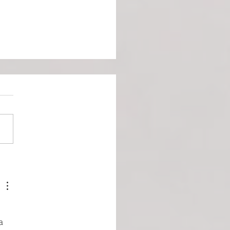
🅵BILLIE. Sortie cinéma
0 septembre
a 