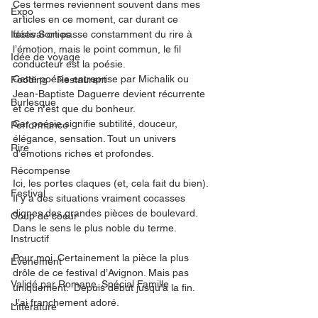
Ces termes reviennent souvent dans mes 
Expo
articles en ce moment, car durant ce 
Idées Sorties
festival on passe constamment du rire à 
l’émotion, mais le point commun, le fil 
Idée de voyage
conducteur est la poésie. 
Cette poésie entreprise par Michalik ou 
Fooding - Restaurant
Jean-Baptiste Daguerre devient récurrente 
Burlesque
et ce n’est que du bonheur. 
Car poésie signifie subtilité, douceur, 
Performance
élégance, sensation. Tout un univers 
Rire
d’émotions riches et profondes. 
Récompense
Ici, les portes claques (et, cela fait du bien). 
Festival
Il y a des situations vraiment cocasses 
dignes des grandes pièces de boulevard. 
Coup de coeur
Dans le sens le plus noble du terme. 
Instructif
Pour moi. Certainement la pièce la plus 
Événement
drôle de ce festival d’Avignon. Mais pas 
Validé par Romane. Spécial Famille
uniquement.  Depuis début jusqu’à la fin. 
J’ai franchement adoré. 
Littérature