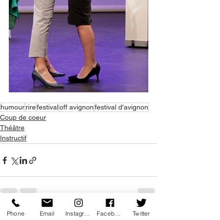
humour
rire
festival
off avignon
festival d'avignon
Coup de coeur
Théâtre
Instructif
Phone
Email
Instagram
Facebook
Twitter
Voir tout
Posts récents