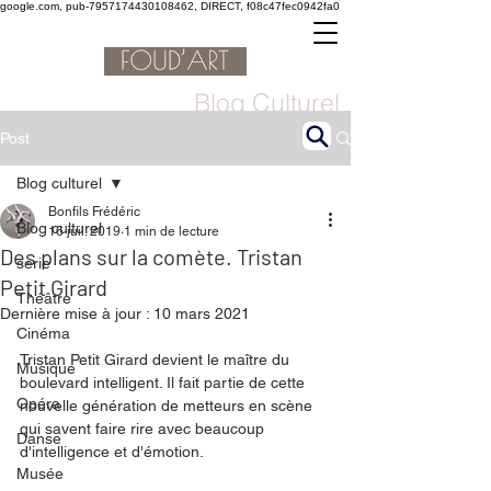
google.com, pub-7957174430108462, DIRECT, f08c47fec0942fa0
Blog Culturel
Post
Blog culturel
Bonfils Frédéric
Blog culturel
16 juil. 2019
1 min de lecture
Des plans sur la comète. Tristan
serie
Petit Girard
Théâtre
Dernière mise à jour :
10 mars 2021
Cinéma
Tristan Petit Girard devient le maître du 
Musique
boulevard intelligent. Il fait partie de cette 
Opéra
nouvelle génération de metteurs en scène 
qui savent faire rire avec beaucoup 
Danse
d'intelligence et d'émotion. 
Musée