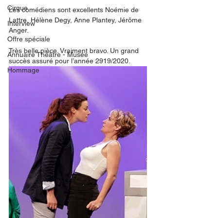
Cirque
Les comédiens sont excellents Noémie de 
Lattre, Hélène Degy, Anne Plantey, Jérôme 
Interview
Anger. 
Offre spéciale
Très belle pièce. Vraiment bravo. Un grand 
Annuaire Théâtre - Musée
succès assuré pour l’année 2919/2020. 
Hommage