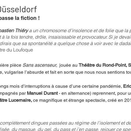
Düsseldorf
asse la fiction !
mpense
Festival
Coup de coeur
Instructif
astien Thiéry
 a un chromosome d’insolence et de folie que la 
t à la fois tendre, drôle, insaisissable et provocateur. Si je deva
dirais que sa spontanéité a quelque chose à voir avec le dada
. Spécial Famille
Littérature
Cirque
Interview
ître du Loufoque
ière pièce 
Sans ascenseur,
  jouée au 
Théâtre du Rond-Point, S
re - Musée
Hommage
e, vulgarise l’absurde et fait en sorte que nous nous sentions t
ongs mois d’interruptions à cause d’une certaine pandémie, 
Eric
ompagnés par 
Manuel Durant
 - en alternance) reprennent, pour u
tre Lucernaire, 
ce
magnifique et étrange
spectacle, créé en 201
omplétement dingues passées au régime de l’isolement et de 
isée, du masque, du gel, du pass et j’en passe, rejouer ce spec