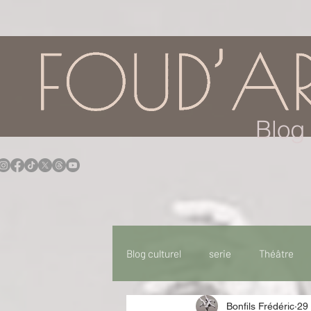
google.com, pub-7957174430108462, DIRECT, f08c47fec0942fa0
Blog 
Blog culturel
serie
Théâtre
Bonfils Frédéric
29
Expo
Idées Sorties
Idée