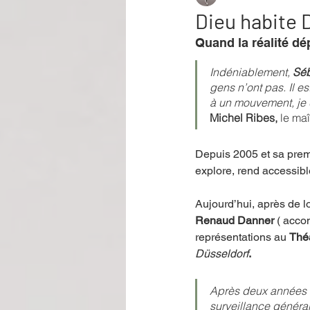
Dieu habite 
Quand la réalité dép
Performance
Rire
Réco
Indéniablement, 
Séb
gens n’ont pas. Il es
à un mouvement, je 
Événement
Validé par Romane
Michel Ribes, 
le ma
Depuis 2005 et sa prem
Offre spéciale
Annuaire Théât
explore, rend accessibl
Aujourd’hui, après de l
Renaud Danner
 ( acc
représentations au 
Théâ
Düsseldorf
.
Après deux années c
surveillance général