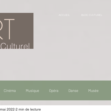
ACCUEIL
BLOG CULTUREL
Culturel
Cinéma
Musique
Opéra
Danse
Musée
 mai 2022
2 min de lecture
 de voyage
Fooding - Restaurant
Burlesque