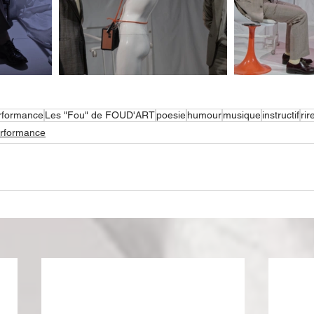
rformance
Les "Fou" de FOUD'ART
poesie
humour
musique
instructif
rir
rformance