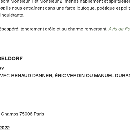
sont Monsieur 1 et Monsieur 2, menés habilement et spirituelle
r. 
Ils
nous entraînent dans une farce loufoque, poétique et polit
 inquiétante. 
ésespéré, tendrement drôle et au charme renversant. 
Avis de Fo
SSELDORF
RY
AVEC 
RENAUD DANNER, ÉRIC VERDIN OU MANUEL DURAN
s Champs 75006 Paris
 2022