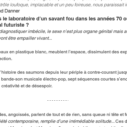
trôle loufoque, implacable et un peu foireuse, nous paraissait 
aud Danner
e laboratoire d’un savant fou dans les années 70 o
 futuriste ?
agnostiquer imbécile, le sexe n’est plus organe génital mais a
nt être empailler vivant...
eaux en plastique blanc, meublent l’espace, dissimulent des exp
ction. 
’histoire des saumons depuis leur périple à contre-courant jusqu
e bande-son musicale électro-pop, sept séquences courtes s’en
réativité et de désespoir. 
des, angoissés, parlent de tout et de rien, sans queue ni tête et f
té contemporaine, remplie d’une irrémédiable solitude... 
Ces 