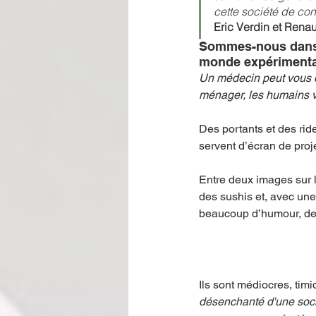
cette société de con
Eric Verdin et Ren
Sommes-nous dans l
monde expérimental
Un médecin peut vous di
ménager, les humains vo
Des portants et des rid
servent d’écran de proje
Entre deux images sur l
des sushis et, avec un
beaucoup d’humour, de c
Ils sont médiocres, timi
désenchanté d'une socié