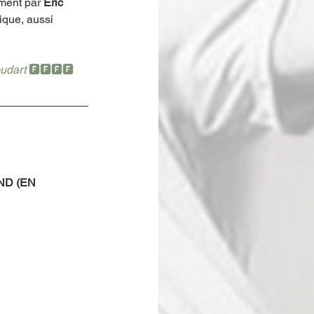
ment par 
Eric 
ique, aussi 
udart 
🅵🅵🅵🅵
D (EN 