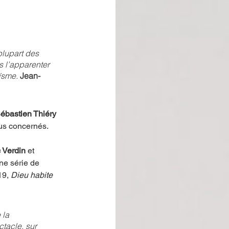
plupart des 
is l’apparenter 
ïsme. 
Jean-
ébastien Thiéry 
ous concernés.
 Verdin 
et
ne série de 
9, 
Dieu habite 
la 
tacle, sur 