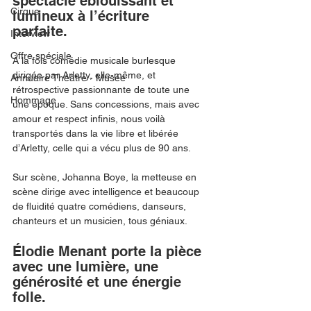
spectacle éblouissant et 
Cirque
lumineux à l’écriture 
parfaite. 
Interview
Offre spéciale
À la fois comédie musicale burlesque 
dirigée par Arletty, elle-même, et 
Annuaire Théâtre - Musée
rétrospective passionnante de toute une 
Hommage
une époque. Sans concessions, mais avec 
amour et respect infinis, nous voilà 
transportés dans la vie libre et libérée 
d’Arletty, celle qui a vécu plus de 90 ans.
Sur scène, Johanna Boye, la metteuse en 
scène dirige avec intelligence et beaucoup 
de fluidité quatre comédiens, danseurs, 
chanteurs et un musicien, tous géniaux.
Élodie Menant porte la pièce 
avec une lumière, une 
générosité et une énergie 
folle. 