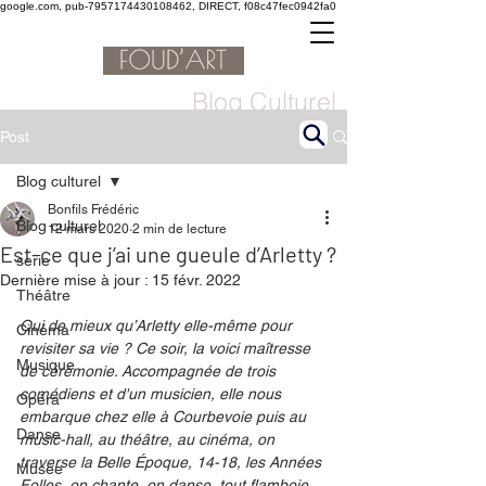
google.com, pub-7957174430108462, DIRECT, f08c47fec0942fa0
Blog Culturel
Post
Blog culturel
Bonfils Frédéric
Blog culturel
12 mars 2020
2 min de lecture
Est-ce que j’ai une gueule d’Arletty ?
serie
Dernière mise à jour :
15 févr. 2022
Théâtre
Qui de mieux qu’Arletty elle-même pour 
Cinéma
revisiter sa vie ? Ce soir, la voici maîtresse 
Musique
de cérémonie. Accompagnée de trois 
comédiens et d'un musicien, elle nous 
Opéra
embarque chez elle à Courbevoie puis au 
Danse
music-hall, au théâtre, au cinéma, on 
traverse la Belle Époque, 14-18, les Années 
Musée
Folles, on chante, on danse, tout flamboie, 