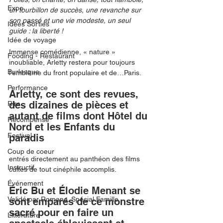
Expo
un tourbillon de succès, une revanche sur 
son passé et une vie modeste, un seul 
Idées Sorties
guide : la liberté !
Idée de voyage
Immense comédienne, « nature » 
Fooding - Restaurant
inoubliable, Arletty restera pour toujours 
Burlesque
l’emblème du front populaire et de…Paris.
Performance
Arletty, ce sont des revues, 
des dizaines de pièces et 
Rire
autant de films dont Hôtel du 
Récompense
Nord et les Enfants du 
Festival
paradis
Coup de coeur
entrés directement au panthéon des films 
Instructif
cultes de tout cinéphile accomplis.
Événement
Éric Bu et Élodie Menant se 
Validé par Romane. Spécial Famille
sont emparés de ce monstre 
sacré pour en faire un 
Littérature