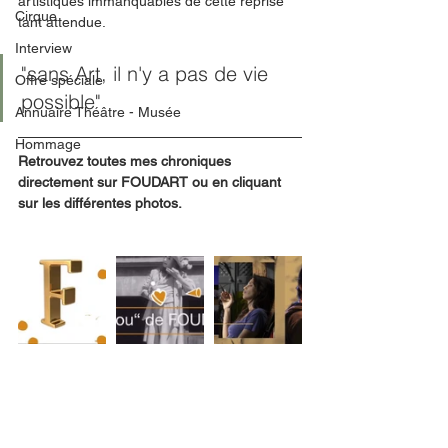
artistiques immanquables de cette reprise 
Cirque
tant attendue. 
Interview
"sans Art, il n'y a pas de vie 
Offre spéciale
possible"
Annuaire Théâtre - Musée
Hommage
Retrouvez toutes mes chroniques 
directement sur FOUDART ou en cliquant 
sur les différentes photos.