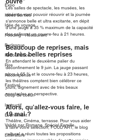
ouvre" 
Expo
Les salles de spectacle, les musées, les 
cinémas vont pouvoir réouvrir et la journée 
Idées Sorties
s'annonce belle et ultra excitante, en dépit 
Idée de voyage
d'une jauge à 35 % maximum de la capacité 
des salles et un couvre-feu à 21 heures. 
Fooding - Restaurant
Burlesque
Beaucoup de reprises, mais 
de très belles reprises
Performance
En attendant le deuxième palier du 
Rire
déconfinement le 9 juin. La jauge passant 
alors à 65 % et le couvre-feu à 23 heures, 
Récompense
les théâtres comptent bien célébrer ce 
Festival
jours, dignement avec de très beaux 
spectacles en perspective.
Coup de coeur
Instructif
Alors, qu'allez-vous faire, le 
19 mai ?
Événement
Théâtre, Cinéma, terrasse. Pour vous aider 
Validé par Romane. Spécial Famille
à faire votre sélection, FOUD'ART, le blog 
culturel a réuni toutes les propositions 
Littérature