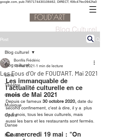
google.com, pub-7957174430108462, DIRECT, f08c47fec0942fa0
Blog Culturel
Post
Blog culturel
Bonfils Frédéric
Blog culturel
18 mai 2021
1 min de lecture
Les Fous d'Or de FOUD'ART. Mai 2021
serie
Les immanquable de 
Théâtre
l'actualité culturelle en ce 
mois de Mai 2021
Cinéma
Depuis ce fameux 
30 octobre 2020,
 date du 
Musique
second confinement, c'est à dire, il y a  plus 
de 6 mois, tous les lieux culturels, mais 
Opéra
aussi les bars et les restaurants sont fermés.
Danse
Ce mercredi 19 mai : "On 
Musée