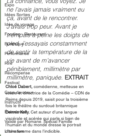
La confiance, vous voyez. Je 
Expo
ne l’avais jamais vraiment eu 
Idées Sorties
ça, avant de le rencontrer. 
Idée de voyage
J’avais trop peur. Avant je 
trempais à peine les doigts de 
Fooding - Restaurant
pied, j’essayais constamment 
Burlesque
de sentir la température de la 
Performance
vie avant de m’avancer 
Rire
péniblement, millimètre par 
Récompense
millimètre, paniquée.
EXTRAIT
Festival
Chloé Dabert,
 comédienne, metteuse en 
Coup de coeur
scène et directrice de la Comédie – CDN de 
Reims depuis 2019, saisit pour la troisième 
Instructif
fois le théâtre du surdoué britannique 
Événement
Dennis Kelly. 
Cet
auteur d’une langue 
viscérale et acérée qui parle si bien de 
Validé par Romane. Spécial Famille
l’humain et du monde dresse le portrait 
Littérature
d’une femme dans l’indicible. 