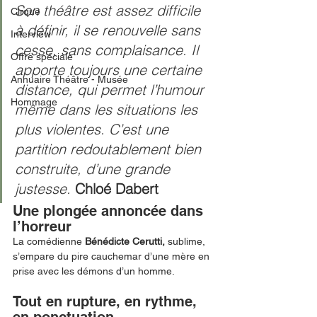
Son théâtre est assez difficile 
Cirque
à définir, il se renouvelle sans 
Interview
cesse, sans complaisance. Il 
Offre spéciale
apporte toujours une certaine 
Annuaire Théâtre - Musée
distance, qui permet l’humour 
Hommage
même dans les situations les 
plus violentes. C’est une 
partition redoutablement bien 
construite, d’une grande 
justesse. 
Chloé Dabert
Une plongée annoncée dans 
l’horreur
La comédienne 
Bénédicte Cerutti, 
sublime, 
s’empare du pire cauchemar d’une mère en 
prise avec les démons d’un homme.
Tout en rupture, en rythme, 