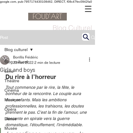
google.com, pub-7957174430108462, DIRECT, f08c47fec0942fa0
Blog Culturel
Post
Blog culturel
Bonfils Frédéric
Blog culturel
23 nov. 2022
2 min de lecture
Girls and boys
serie
Du rire à l’horreur 
Théâtre
Tout commence par le rire, la fête, le 
Cinéma
bonheur de la rencontre. Le couple aura 
Musique
deux enfants. Mais les ambitions 
professionnelles, les trahisons, les doutes 
Opéra
prennent le pas. C’est la fin de l’amour, une 
descente en spirale vers la guerre 
Danse
domestique, l’étouffement, l’irrémédiable. 
Musée