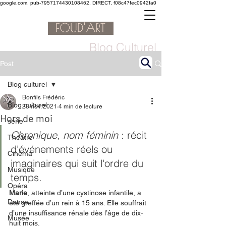
google.com, pub-7957174430108462, DIRECT, f08c47fec0942fa0
Blog Culturel
Post
Blog culturel
Bonfils Frédéric
Blog culturel
28 nov. 2021
4 min de lecture
Hors de moi
serie
Chronique, nom féminin 
: récit 
Théâtre
d'événements réels ou 
Cinéma
imaginaires qui suit l'ordre du 
Musique
temps. 
Opéra
Marie
, atteinte d’une cystinose infantile, a 
Danse
été greffée d’un rein à 15 ans. Elle souffrait 
d’une insuffisance rénale dès l’âge de dix-
Musée
huit mois. 