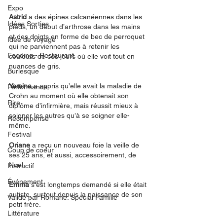
Expo
Astrid
 a des épines calcanéennes dans les 
Idées Sorties
pieds, un début d’arthrose dans les mains 
et des doigts en forme de bec de perroquet 
Idée de voyage
qui ne parviennent pas à retenir les 
Fooding - Restaurant
couleurs de ces jours où elle voit tout en 
nuances de gris.
Burlesque
Yamina
 a appris qu’elle avait la maladie de 
Performance
Crohn au moment où elle obtenait son 
Rire
diplôme d’infirmière, mais réussit mieux à 
soigner les autres qu’à se soigner elle-
Récompense
même.
Festival
Oriane
 a reçu un nouveau foie la veille de 
Coup de coeur
ses 25 ans, et aussi, accessoirement, de 
Noël. 
Instructif
Événement
Emma
 s’est longtemps demandé si elle était 
autiste, surtout depuis la naissance de son 
Validé par Romane. Spécial Famille
petit frère. 
Littérature