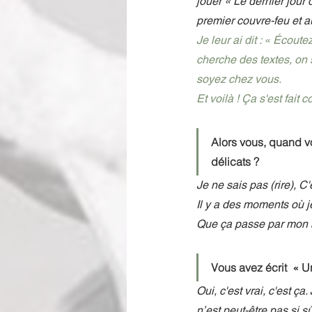
jouer « Le dernier jour
premier couvre-feu et 
Je leur ai dit : « Écou
cherche des textes, on 
soyez chez vous. 
Et voilà ! Ça s'est fait
Alors vous, quand v
délicats ? 
Je ne sais pas (rire), C
Il y a des moments où je
Que ça passe par mon st
Vous avez écrit  « Un
Oui, c'est vrai, c'est ça
n’est peut-être pas si sû