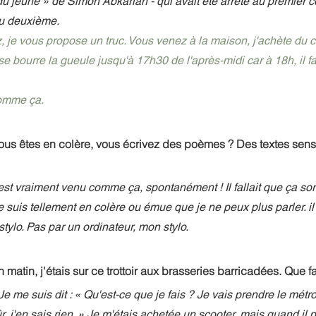
 du jeûne » de Simon Abkarian - qui avait été arrêté au premier 
au deuxième. 
tez, je vous propose un truc. Vous venez à la maison, j'achète du
se bourre la gueule jusqu'à 17h30 de l'après-midi car à 18h, il f
 comme ça.
ous êtes en colère, vous écrivez des poèmes ? Des textes sensi
'est vraiment venu comme ça, spontanément ! Il fallait que ça sort
 suis tellement en colère ou émue que je ne peux plus parler. il f
ylo. Pas par un ordinateur, mon stylo. 
 matin, j'étais sur ce trottoir aux brasseries barricadées. Que fa
. Je me suis dit : « Qu'est-ce que je fais ? Je vais prendre le métr
r, j'en sais rien. » Je m'étais achetée un scooter, mais quand il pl