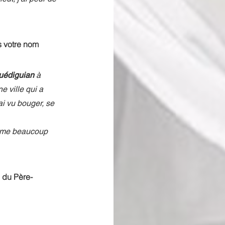
s votre nom 
uédiguian
 à 
ne ville qui a 
ai vu bouger, se 
'aime beaucoup 
 du Père-