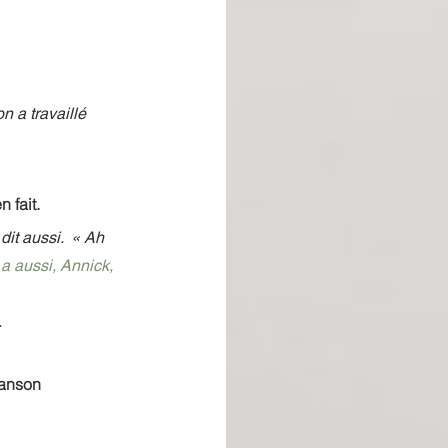
n a travaillé 
 fait.
dit aussi.  « Ah 
y a aussi, Annick, 
.
anson 