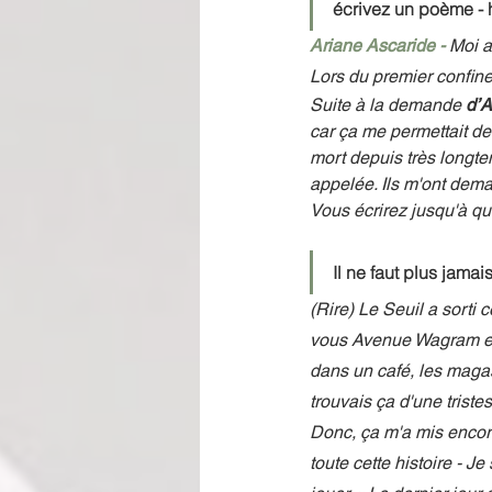
écrivez un poème - 
Ariane Ascaride - 
Moi au
Lors du premier confinem
Suite à la demande 
d’A
car ça me permettait de 
mort depuis très longte
appelée. Ils m'ont deman
Vous écrirez jusqu'à qu
Il ne faut plus jamai
(Rire) Le Seuil a sorti c
vous Avenue Wagram et j'
dans un café, les magasi
trouvais ça d'une trist
Donc, ça m'a mis encore
toute cette histoire - Je