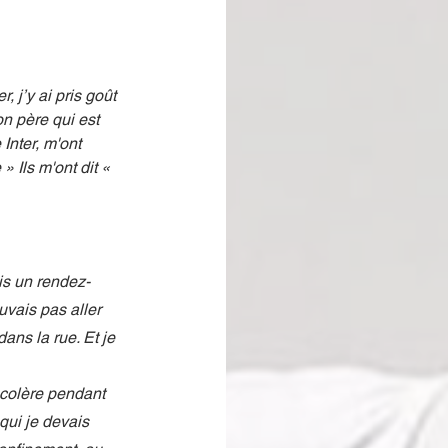
r, j’y ai pris goût 
on père qui est 
Inter, m'ont 
» Ils m'ont dit « 
ais un rendez-
uvais pas aller 
ans la rue. Et je 
 colère pendant 
 qui je devais 