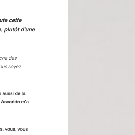
ute cette 
, plutôt d'une 
che des 
vous soyez 
 aussi de la 
 Ascaride
 m’a 
s, vous, vous 