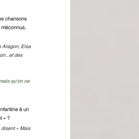
les chansons 
is méconnus, 
s Aragon, Elsa 
n...et des 
 mais qu'on ne 
nfantine à un 
t » ?
 disent « Mais 