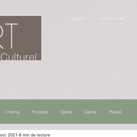
ACCUEIL
BLOG CULTUREL
Culturel
Cinéma
Musique
Opéra
Danse
Musée
oct. 2021
8 min de lecture
 de voyage
Fooding - Restaurant
Burlesque