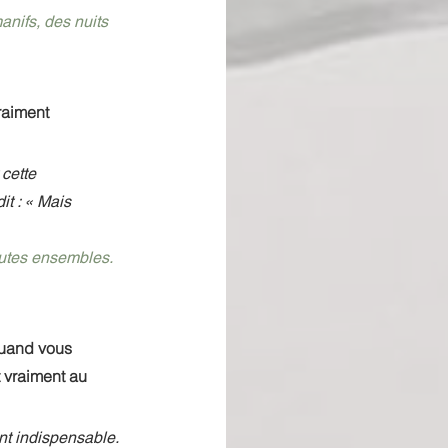
nifs, des nuits 
raiment 
cette 
it : « Mais 
outes ensembles. 
quand vous 
 vraiment au 
t indispensable. 