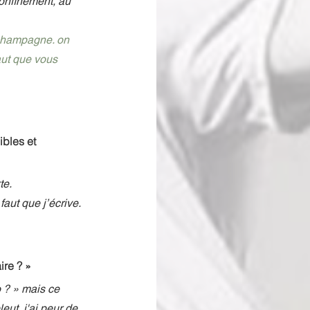
confinement, au 
 champagne. on 
aut que vous 
bles et 
e. 
aut que j’écrive. 
ire ? »
o ? » mais ce 
eut, j'ai peur de 