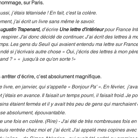
hommage, sur Paris.
ssi, j’étais tétanisée ! En fait, c'est la colère. 
ent, j'ai écrit un livre sans même le savoir. 
ugustin Trapenard, 
d’écrire 
Une lettre d'intérieur
 pour France Inte
respirer. J'ai donc décidé de continuer. J’ai écrit des lettres à m
mps. Les gens du Seuil qui avaient entendu ma lettre sur France 
dé si j'écrivais autre chose « Oui, j'écris des lettres à mon père 
and ? » «  jusqu'à ce qu'on sorte !»
s arrêter d'écrire, c'est absolument magnifique. 
e livre, en janvier, qui s'appelle « Bonjour Pa' ». En février,  j'av
étais en avance. Il faisait un temps pourri, il faisait froid. Je po
ns étaient fermés et il y avait très peu de gens qui marchaient d
esse absolument, épouvantable. 
 une fois en colère. (Rire) - J'ai été de très nombreuses fois en
 suis rentrée chez moi et  j'ai écrit. J'ai appelé mes copines avec