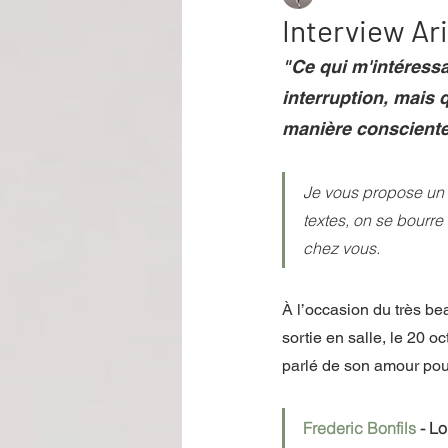
Interview Ar
"Ce qui m'intéressa
Performance
Rire
Réco
interruption, mais 
manière consciente
Événement
Validé par Romane
Je vous propose un 
textes, on se bourre
Offre spéciale
Annuaire Théât
chez vous. 
À l’occasion du très be
sortie en salle, le 20 o
parlé de son amour pour
Frederic Bonfils
 - L