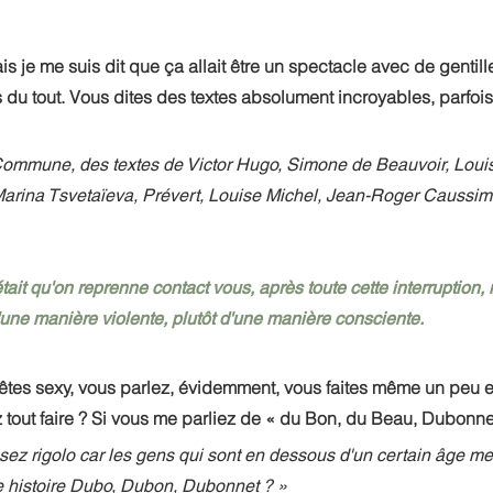
is je me suis dit que ça allait être un spectacle avec de gentil
 du tout. Vous dites des textes absolument incroyables, parfo
a Commune, des textes de Victor Hugo, Simone de Beauvoir, Loui
Marina Tsvetaïeva, Prévert, Louise Michel, Jean-Roger Caussimo
était qu'on reprenne contact vous, après toute cette interruption,
une manière violente, plutôt d'une manière consciente.
êtes sexy, vous parlez, évidemment, vous faites même un peu e
tout faire ? Si vous me parliez de « du Bon, du Beau, Dubonne
assez rigolo car les gens qui sont en dessous d'un certain âge me
te histoire Dubo, Dubon, Dubonnet ? » 