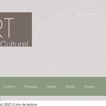
ACCUEIL
BLOG CULTUREL
Culturel
Cinéma
Musique
Opéra
Danse
Musée
ct. 2021
2 min de lecture
 de voyage
Fooding - Restaurant
Burlesque