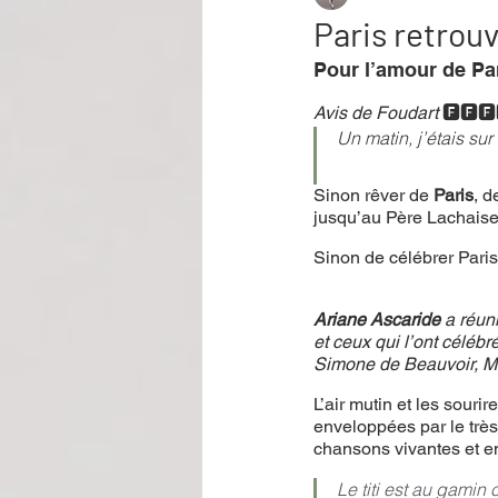
Paris retrou
Pour l’amour de Pa
Performance
Rire
Réco
Avis de Foudart
🅵🅵🅵
Un matin, j’étais sur
Événement
Validé par Romane
Sinon rêver de 
Paris
, d
jusqu’au Père Lachai
Sinon de célébrer Paris 
Offre spéciale
Annuaire Théât
Ariane Ascaride 
a réun
et ceux qui l’ont céléb
Simone de Beauvoir, Mar
L’air mutin et les sourir
enveloppées par le trè
chansons vivantes et en
Le titi est au gamin 