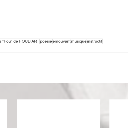
s "Fou" de FOUD'ART
poesie
emouvant
musique
instructif