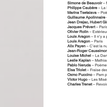
Simone de Beauvoir
 –
Philippe Caubère
 – La
Marina Tsetaiava
 – Po
Guillaume Apolinnaire
Jean Drejac, Hubert Gi
Jacques Prévert
 – Pari
Olivier Rolin
 – Extérie
Louis Aragon
 – Il n’y 
Louis Aragon
 – Paris
Alix Payen
 – C’est la n
Jean-Roger Caussimo
Louise Michel
 – La Da
Leslie Kaplan
 – Mathia
Pablo Neruda
 – Poème
Elsa Triolet
 – Fraise de
Oxmo Puccino
 – Pam 
Victor Hugo
 – Les Misé
Charles Trenet
 – Revoir