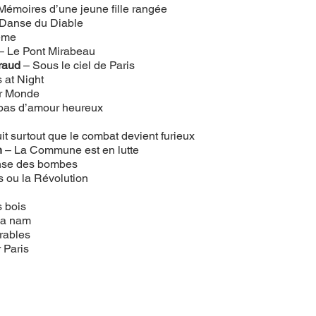
 Mémoires d’une jeune fille rangée
 Danse du Diable
ème
 – Le Pont Mirabeau
raud
 – Sous le ciel de Paris
s at Night
ur Monde
a pas d’amour heureux
uit surtout que le combat devient furieux
n
 – La Commune est en lutte
nse des bombes
s ou la Révolution
s bois
pa nam
rables
 Paris