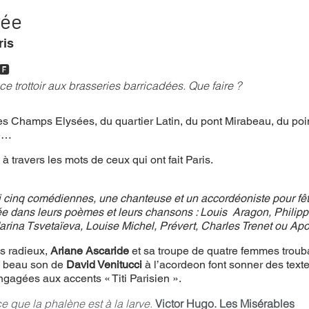
vée
ris
mpense
Festival
Coup de coeur
Instructif
🅵
 ce trottoir aux brasseries barricadées. Que faire ? 
. Spécial Famille
Littérature
Cirque
Interview
es Champs Elysées, du quartier Latin, du pont Mirabeau, du poin
se…
à travers les mots de ceux qui ont fait Paris. 
re - Musée
Hommage
i cinq comédiennes, une chanteuse et un accordéoniste pour fête
rée dans leurs poèmes et leurs chansons : Louis  Aragon, Philip
ina Tsvetaïeva, Louise Michel, Prévert, Charles Trenet ou Apol
es radieux, 
Ariane Ascaride
 et sa troupe de quatre femmes troub
s beau son de 
David Venitucci 
à l’acordeon
font sonner des text
gagées aux accents « Titi Parisien ». 
ce que la phalène est à la larve. 
Victor Hugo. Les Misérables