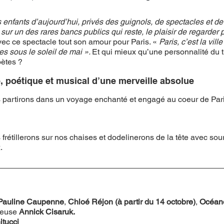
 enfants d’aujourd’hui, privés des guignols, de spectacles et de 
 sur un des rares bancs publics qui reste, le plaisir de regarder 
avec ce spectacle tout son amour pour Paris. « 
Paris, c’est la vil
es sous le soleil de mai ». 
Et qui mieux qu’une personnalité du t
ètes ? 
e, poétique et musical d’une merveille absolue
 partirons dans un voyage enchanté et engagé au coeur de Pari
rétillerons sur nos chaises et dodelinerons de la tête avec sour
. 
Pauline Caupenne
, 
Chloé Réjon (à partir du 14 octobre)
, 
Océan
teuse 
Annick Cisaruk.
itucci