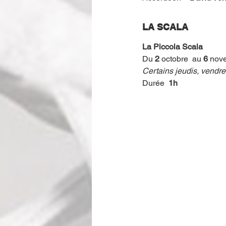
LA SCALA
La Piccola Scala
Du 
2
 octobre  au 
6
 nov
Certains jeudis, vendr
Durée  
1h