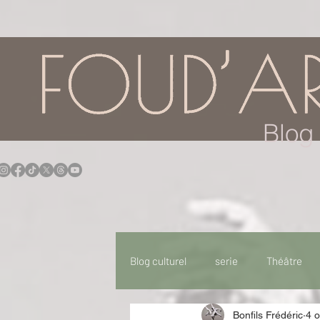
google.com, pub-7957174430108462, DIRECT, f08c47fec0942fa0
Blog 
Blog culturel
serie
Théâtre
Bonfils Frédéric
4 o
Expo
Idées Sorties
Idée