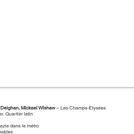
l Deighan, Mickael Wishaw
 – Les Champs-Elysées
r, Quartier latin
Zazie dans le métro
rables