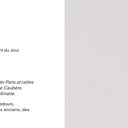
t du Jour 
r Paris et celles 
pe Caubère, 
linaire.
adours, 
es anciens, des 