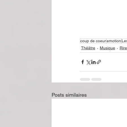
coup de coeur
emotion
Le
Théâtre
Musique
Rire
Posts similaires