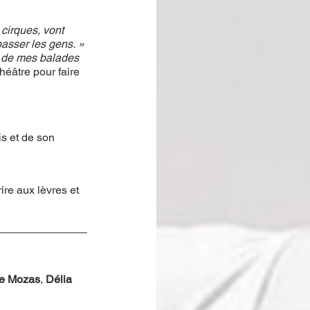
cirques, vont 
passer les gens. » 
le de mes balades 
héâtre pour faire 
s et de son 
ire aux lèvres et 
e Mozas
, 
Délia 