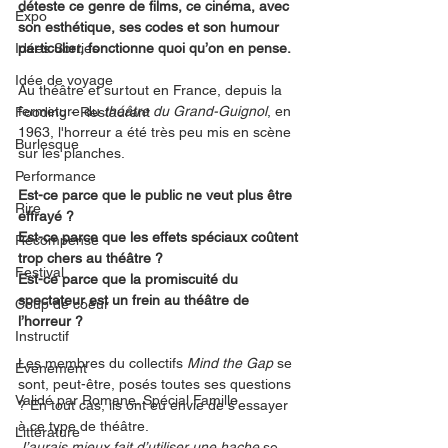
déteste ce genre de films, ce cinéma, avec 
Expo
son esthétique, ses codes et son humour 
Idées Sorties
particulier, fonctionne quoi qu’on en pense.
Idée de voyage
Au théâtre et surtout en France, depuis la 
fermeture du 
théâtre du Grand-Guignol
, en 
Fooding - Restaurant
1963, l'horreur a été très peu mis en scène 
Burlesque
sur les planches.
Performance
Est-ce parce que le public ne veut plus être 
Rire
effrayé ?
Est-ce parce que les effets spéciaux coûtent 
Récompense
trop chers au théâtre ?
Festival
Est-ce parce que la promiscuité du 
spectateur est un frein au théâtre de 
Coup de coeur
l’horreur ?
Instructif
Les membres du collectifs 
Mind the Gap 
se 
Événement
sont, peut-être, posés toutes ses questions 
Validé par Romane. Spécial Famille
? En tout cas, ils ont eu envie de s’essayer 
à ce type de théâtre.
Littérature
J’aurais mieux fait d’utiliser une hache
 se 