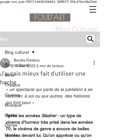
google.com, pub-7957174430108462, DIRECT, f08c47fec0942fa0
Blog Culturel
Post
Blog culturel
Bonfils Frédéric
Blog culturel
10 déc. 2022
2 min de lecture
J’aurais mieux fait d’utiliser une
serie
hache
Théâtre
« un spectacle qui parle de la jubilation à se 
Cinéma
raconter, à soi ou aux autres, des histoires 
qui font peur »
Musique
Opéra
Après les années 
Slasher
 - un type de 
cinema d’horreur très prisé dans les années 
Danse
70, le cinéma de genre a encore de belles 
Musée
années devant lui. Qu’on apprécie ou qu’on 