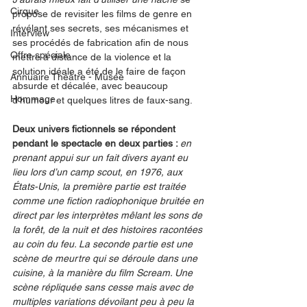
Cirque
propose de revisiter les films de genre en 
révélant ses secrets, ses mécanismes et 
Interview
ses procédés de fabrication afin de nous 
Offre spéciale
mettre à distance de la violence et la 
solution idéale a été de le faire de façon 
Annuaire Théâtre - Musée
absurde et décalée, avec beaucoup 
Hommage
d’humour et quelques litres de faux-sang.
Deux univers fictionnels se répondent 
pendant le spectacle en deux parties : 
en 
prenant appui sur un fait divers ayant eu 
lieu lors d’un camp scout, en 1976, aux 
États-Unis, la première partie est traitée 
comme une fiction radiophonique bruitée en 
direct par les interprètes mêlant les sons de 
la forêt, de la nuit et des histoires racontées 
au coin du feu. La seconde partie est une 
scène de meurtre qui se déroule dans une 
cuisine, à la manière du film Scream. Une 
scène répliquée sans cesse mais avec de 
multiples variations dévoilant peu à peu la 