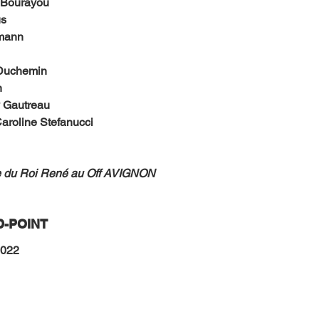
 Bourayou
us
mann
 Duchemin
n
 Gautreau
aroline Stefanucci
re du Roi René au Off AVIGNON
-POINT 
022 