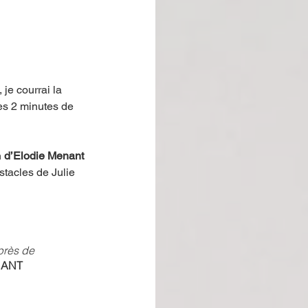
e courrai la 
es 2 minutes de 
 
d’Elodie Menant 
tacles de Julie 
près de 
NANT