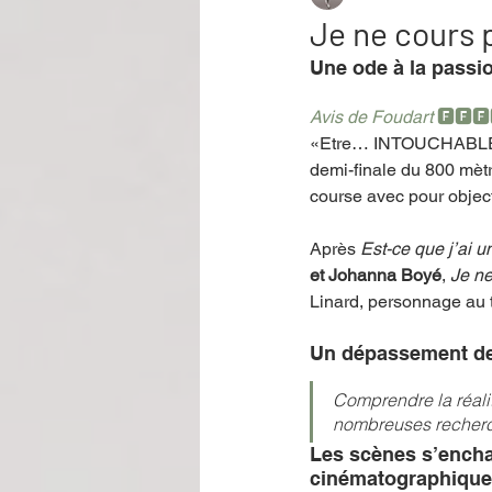
Je ne cours p
Une ode à la passi
Performance
Rire
Réco
Avis de Foudart 
🅵🅵🅵
«Etre… INTOUCHABLE ! 
demi-finale du 800 mètr
Événement
Validé par Romane
course avec pour object
Après 
Est-ce que j’ai u
Offre spéciale
Annuaire Théât
et Johanna Boyé
, 
Je ne
Linard, personnage au 
Un dépassement de s
Comprendre la réalit
nombreuses recherch
Les scènes s’encha
cinématographique