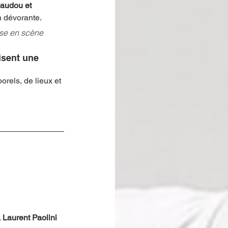
audou et 
 dévorante.  
ise en scène 
isent une 
orels, de lieux et 
 Laurent Paolini