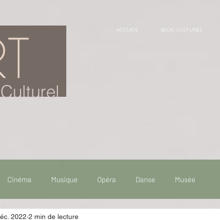
ACCUEIL
BLOG CULTUREL
Culturel
Cinéma
Musique
Opéra
Danse
Musée
déc. 2022
2 min de lecture
 de voyage
Fooding - Restaurant
Burlesque