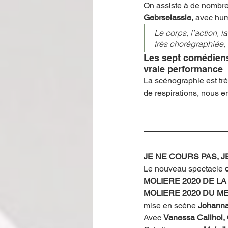
On assiste à de nombre
Gebrselassie, 
avec humo
Le corps, l’action, 
très chorégraphiée, 
Les sept comédiens 
vraie performance
La scénographie est très
de respirations, nous en 
JE NE COURS PAS, JE
Le nouveau spectacle 
MOLIERE 2020 DE LA
MOLIERE 2020 DU M
mise en scène 
Johann
Avec 
Vanessa Cailhol, 