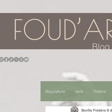
google.com, pub-7957174430108462, DIRECT, f08c47fec0942fa0
Blog 
Blog culturel
serie
Théâtre
Bonfils Frédéric
8 
Expo
Idées Sorties
Idée