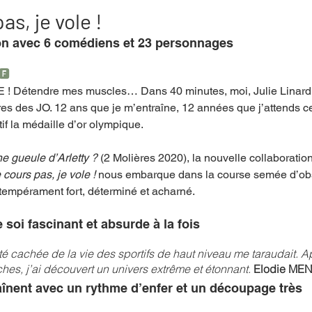
as, je vole !
on avec 6 comédiens et 23 personnages
mpense
Festival
Coup de coeur
Instructif
🅵
Détendre mes muscles… Dans 40 minutes, moi, Julie Linard, j
es des JO. 12 ans que je m’entraîne, 12 années que j’attends c
. Spécial Famille
Littérature
Cirque
Interview
if la médaille d’or olympique.
ne gueule d’Arletty ?
 (2 Molières 2020), la nouvelle collaboration
re - Musée
Hommage
 cours pas, je vole !
 nous embarque dans la course semée d’obs
tempérament fort, déterminé et acharné.
oi fascinant et absurde à la fois
é cachée de la vie des sportifs de haut niveau me taraudait. A
es, j’ai découvert un univers extrême et étonnant. 
Elodie ME
înent avec un rythme d’enfer et un découpage très 