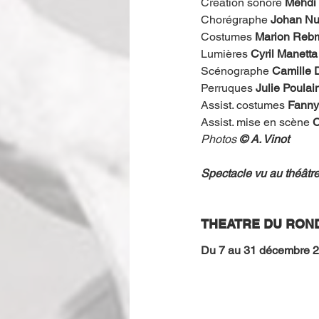
Création sonore
 Mehdi
Chorégraphe
 Johan N
Costumes
 Marion Reb
Lumières
 Cyril Manetta
Scénographe
 Camille
Perruques
 Julie Poulai
Assist. costumes 
Fanny
Assist. mise en scène 
C
Photos 
© A. Vinot
Spectacle vu au théât
THEATRE DU ROND
Du 7 au 31 décembre 2