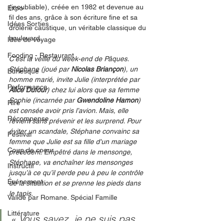
(inoubliable), créée en 1982 et devenue au 
Expo
fil des ans, grâce à son écriture fine et sa 
Idées Sorties
drôlerie caustique, un véritable classique du 
boulevard.
Idée de voyage
Fooding - Restaurant
C’est la veille du week-end de Pâques. 
Stéphane (joué par 
Nicolas Briançon
), un 
Burlesque
homme marié, invite Julie (interprétée par 
Performance
Alice Dufour
) chez lui alors que sa femme 
Sophie (incarnée par 
Gwendoline Hamon
) 
Rire
est censée avoir pris l’avion. Mais, elle 
Récompense
revient sans prévenir et les surprend. Pour 
éviter un scandale, Stéphane convainc sa 
Festival
femme que Julie est sa fille d'un mariage 
Coup de coeur
précédent. Empêtré dans le mensonge, 
Stéphane, va enchaîner les mensonges 
Instructif
jusqu’à ce qu’il perde peu à peu le contrôle 
Événement
de la situation et se prenne les pieds dans 
le tapis.
Validé par Romane. Spécial Famille
Littérature
« Vous savez, je ne suis pas 