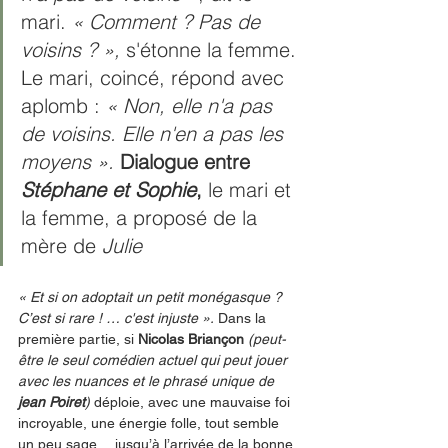
mari. 
« Comment ? Pas de 
voisins ? », 
s'étonne la femme. 
Le mari, coincé, répond avec 
aplomb : 
« Non, elle n'a pas 
de voisins. Elle n'en a pas les 
moyens ».
Dialogue entre 
Stéphane et Sophie
,
 le mari et 
la femme, a proposé de la 
mère de 
Julie
« Et si on adoptait un petit monégasque ? 
C’est si rare ! … c'est injuste ».
 Dans la 
première partie, si 
Nicolas Briançon
(peut-
être le seul comédien actuel qui peut jouer 
avec les nuances et le phrasé unique de 
jean Poiret
)
 déploie, avec une mauvaise foi 
incroyable, une énergie folle, tout semble 
un peu sage… jusqu’à l’arrivée de la bonne 