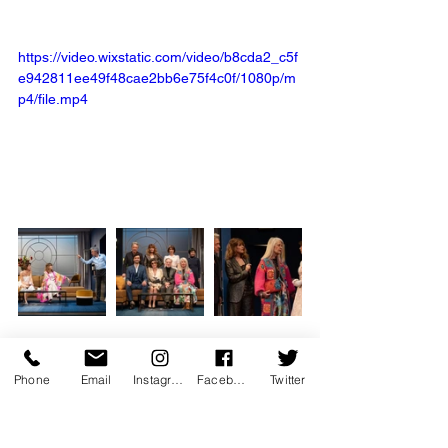
https://video.wixstatic.com/video/b8cda2_c5f
e942811ee49f48cae2bb6e75f4c0f/1080p/m
p4/file.mp4
Phone
Email
Instagram
Facebook
Twitter
EN SAVOIR PLUS…. 