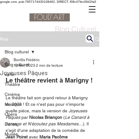
google.com, pub-7957174430108462, DIRECT, f08c47fec0942fa0
Blog Culturel
Post
Blog culturel
Bonfils Frédéric
Blog culturel
12 févr. 2023
2 min de lecture
Joyeuses Pâques
serie
Le théâtre revient à Marigny !
Théâtre
Cinéma
Le théâtre fait son grand retour à Marigny 
Musique
en 2023 ! Et ce n'est pas pour n'importe 
quelle pièce, mais la version de 
Joyeuses 
Opéra
Pâques
 par 
Nicolas Briançon
 (
Le Canard à 
l'orange et N'écoutez pas Mesdames…
). Il 
Danse
s'agit d'une adaptation de la comédie de 
Musée
Jean Poiret 
avec 
Maria Pacôme