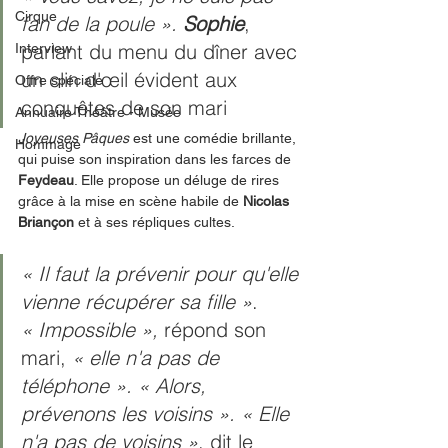
Cirque
fan de la poule ». 
Sophie
, 
parlant du menu du dîner avec 
Interview
un clin d'œil évident aux 
Offre spéciale
conquêtes de son mari
Annuaire Théâtre - Musée
Joyeuses Pâques 
est une comédie brillante, 
Hommage
qui puise son inspiration dans les farces de 
Feydeau
. Elle propose un déluge de rires 
grâce à la mise en scène habile de 
Nicolas 
Briançon
 et à ses répliques cultes.
« Il faut la prévenir pour qu'elle 
vienne récupérer sa fille »
. 
« Impossible »,
 répond son 
mari, 
« elle n'a pas de 
téléphone ». « Alors, 
prévenons les voisins ». « Elle 
n'a pas de voisins »
, dit le 