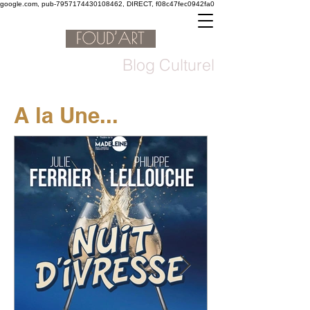
google.com, pub-7957174430108462, DIRECT, f08c47fec0942fa0
Blog Culturel
A la Une...