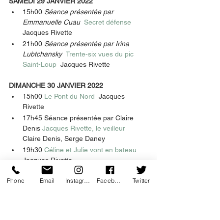
SAMEDI 29 JANVIER 2022
15h00 
Séance présentée par 
Emmanuelle Cuau  
Secret défense  
Jacques Rivette 
21h00 
Séance présentée par Irina 
Lubtchansky  
Trente-six vues du pic 
Saint-Loup  
Jacques Rivette 
DIMANCHE 30 JANVIER 2022
15h00 
Le Pont du Nord  
Jacques 
Rivette 
17h45 Séance présentée par Claire 
Denis 
Jacques Rivette, le veilleur  
Claire Denis, Serge Daney 
19h30 
Céline et Julie vont en bateau  
Jacques Rivette 
Phone
Email
Instagram
Facebook
Twitter
MERCREDI 2 FÉVRIER 2022
19h00 
Duelle  
Jacques Rivette 
21h30 
Noroît  
Jacques Rivette 