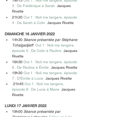
19h15 
Out 1 : Noli me tangere, épisode 
3 : De Frédérique à Sarah  
Jacques 
Rivette 
21h30 
Out 1 : Noli me tangere, épisode 
4 : De Sarah à Colin  
Jacques Rivette 
DIMANCHE 16 JANVIER 2022
14h30 
Séance présentée par Stéphane 
Tchalgadjieff  
Out 1 : Noli me tangere, 
épisode 5 : De Colin à Pauline  
Jacques 
Rivette 
16h30 
Out 1 : Noli me tangere, épisode 
6 : De Pauline à Émilie  
Jacques Rivette 
19h30 
Out 1 : Noli me tangere, épisode 
7 : D'Émilie à Lucie  
Jacques Rivette 
 21h45 
Out 1 : Noli me tangere, 
épisode 8 : De Lucie à Marie  
Jacques 
Rivette 
LUNDI 17 JANVIER 2022
19h00 
Séance présentée par 
Dominique Labourier  
Céline et Julie 