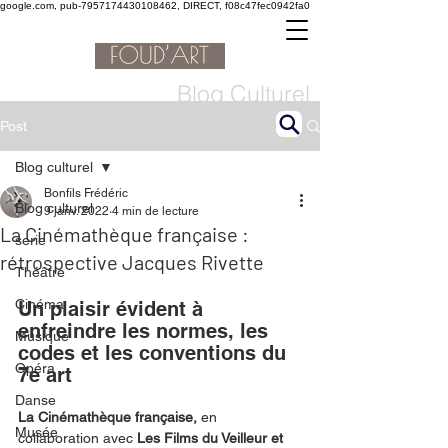
google.com, pub-7957174430108462, DIRECT, f08c47fec0942fa0
Blog Culturel
Post
Blog culturel
Bonfils Frédéric
Blog culturel
9 janv. 2022
4 min de lecture
La Cinémathèque française :
serie
rétrospective Jacques Rivette
Théâtre
Cinéma
Un plaisir évident à 
enfreindre les normes, les 
Musique
codes et les conventions du 
Opéra
7e art
Danse
La Cinémathèque française,
 en 
Musée
collaboration avec 
Les Films du Veilleur et 