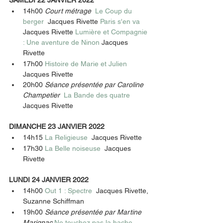
14h00 
Court métrage  
Le Coup du 
berger  
Jacques Rivette 
Paris s'en va  
Jacques Rivette 
Lumière et Compagnie 
: Une aventure de Ninon 
Jacques 
Rivette 
17h00 
Histoire de Marie et Julien  
Jacques Rivette 
20h00 
Séance présentée par Caroline 
Champetier  
La Bande des quatre  
Jacques Rivette 
DIMANCHE 23 JANVIER 2022
14h15 
La Religieuse  
Jacques Rivette 
17h30 
La Belle noiseuse  
Jacques 
Rivette 
LUNDI 24 JANVIER 2022
14h00 
Out 1 : Spectre  
Jacques Rivette, 
Suzanne Schiffman 
19h00 
Séance présentée par Martine 
Marignac 
Ne touchez pas la hache  