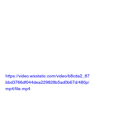
https://video.wixstatic.com/video/b8cda2_87
bbd3766df044dea229828b5ad0b67d/480p/
mp4/file.mp4