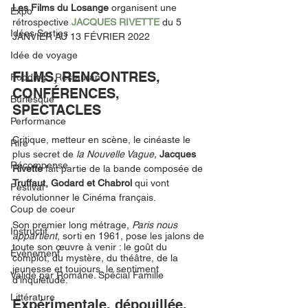
Les Films du Losange 
organisent une 
Expo
rétrospective 
JACQUES RIVETTE
du
5 
Idées Sorties
JANVIER AU 13 FÉVRIER 2022
Idée de voyage
FILMS, RENCONTRES, 
Fooding - Restaurant
CONFÉRENCES, 
Burlesque
SPECTACLES
Performance
Critique, metteur en scène, le cinéaste le 
Rire
plus secret de 
la Nouvelle Vague,
Jacques 
Récompense
Rivette
 fait partie de la bande composée de 
Truffaut, Godard et Chabrol 
qui vont 
Festival
révolutionner le Cinéma français. 
Coup de coeur
Son premier long métrage, 
Paris nous 
Instructif
appartient
, sorti en 1961, pose les jalons de 
toute son œuvre à venir : le goût du 
Événement
complot, du mystère, du théâtre, de la 
jeunesse et toujours, le sentiment 
Validé par Romane. Spécial Famille
d’inquiétude. 
Littérature
Expérimentale, dépouillée, 