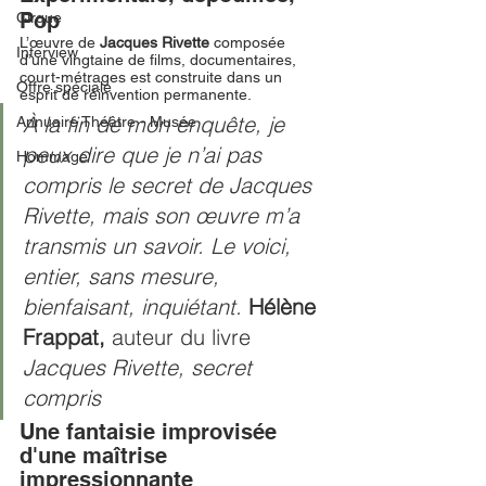
Pop 
Cirque
L’œuvre de 
Jacques Rivette 
composée 
Interview
d’une vingtaine de films, documentaires, 
court-métrages est construite dans un 
Offre spéciale
esprit de réinvention permanente.
À la fin de mon enquête, je 
Annuaire Théâtre - Musée
peux dire que je n’ai pas 
Hommage
compris le secret de Jacques 
Rivette, mais son œuvre m’a 
transmis un savoir. Le voici, 
entier, sans mesure, 
bienfaisant, inquiétant. 
Hélène 
Frappat, 
auteur du livre 
Jacques Rivette, secret 
compris
Une fantaisie improvisée 
d'une maîtrise 
impressionnante 