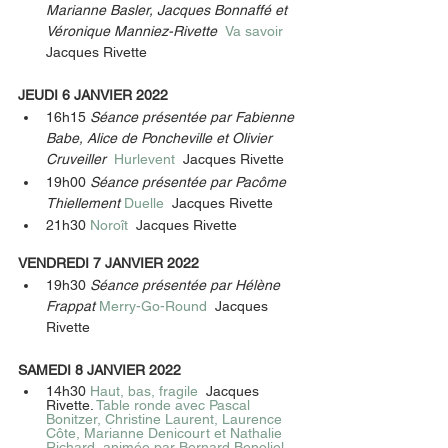
Marianne Basler, Jacques Bonnaffé et 
Véronique Manniez-Rivette  
Va savoir  
Jacques Rivette 
JEUDI 6 JANVIER 2022
16h15 
Séance présentée par Fabienne 
Babe, Alice de Poncheville et Olivier 
Cruveiller  
Hurlevent  
Jacques Rivette
19h00 
Séance présentée par Pacôme 
Thiellement 
Duelle  
Jacques Rivette 
21h30 
Noroît  
Jacques Rivette 
VENDREDI 7 JANVIER 2022
19h30 
Séance présentée par Hélène 
Frappat 
Merry-Go-Round  
Jacques 
Rivette 
SAMEDI 8 JANVIER 2022
14h30 
Haut, bas, fragile  
Jacques 
Rivette. 
Table ronde avec Pascal 
Bonitzer, Christine Laurent, Laurence 
Côte, Marianne Denicourt et Nathalie 
Richard, animée par Bernard Benoliel 