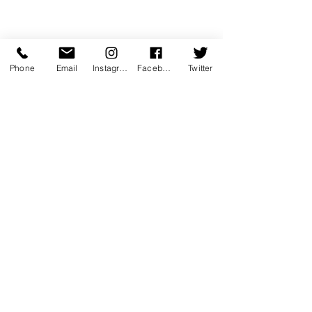
Phone
Email
Instagram
Facebook
Twitter
coup de coeur
emotion
performance
poesie
musique
instructif
theatre musical
romantique
documentaire
culture
Théâtre
Cinéma
Musique