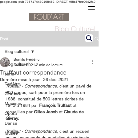
google.com, pub-7957174430108462, DIRECT, f08c47fec0942fa0
Blog Culturel
Post
Blog culturel
Bonfils Frédéric
Blog culturel
24 déc. 2021
2 min de lecture
Truffaut correspondance
serie
Dernière mise à jour :
26 déc. 2021
Théâtre
Truffaut - Correspondance, 
c’est un pavé de 
900 pages, sorti pour la première fois en 
Cinéma
1988, constitué de 500 lettres écrites de 
Musique
1945 à 1984 par 
François Truffaut
 et 
recueillies par 
Gilles Jacob 
et 
Claude de 
Opéra
Givray.
Danse
Truffaut - Correspondance, 
c'est un recueil 
Musée
qui qui nous parle du quotidien du cinéaste, 