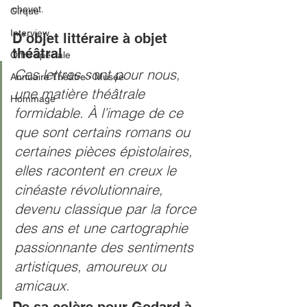
chevet. 
Cirque
Interview
D’objet littéraire à objet 
théâtral 
Offre spéciale
Ces lettres sont pour nous, 
Annuaire Théâtre - Musée
une matière théâtrale 
Hommage
formidable. À l’image de ce 
que sont certains romans ou 
certaines pièces épistolaires, 
elles racontent en creux le 
cinéaste révolutionnaire, 
devenu classique par la force 
des ans et une cartographie 
passionnante des sentiments 
artistiques, amoureux ou 
amicaux. 