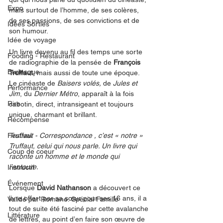
Expo
mais surtout de l’homme, de ses colères, 
de ses passions, de ses convictions et de 
Idées Sorties
son humour. 
Idée de voyage
Un livre devenu au fil des temps une sorte 
Fooding - Restaurant
de radiographie de la pensée de 
François 
Burlesque
Truffaut, 
mais aussi de toute une époque.
Le cinéaste de 
Baisers volés, 
de 
Jules et 
Performance
Jim
, du 
Dernier Métro
, apparaît à la fois 
Rire
cabotin, direct, intransigeant et toujours 
unique, charmant et brillant.  
Récompense
Festival
Truffaut - Correspondance , c’est « notre » 
Truffaut, celui qui nous parle. Un livre qui 
Coup de coeur
raconte un homme et le monde qui 
l’entoure. 
Instructif
Événement
Lorsque 
David Nathanson 
a découvert ce 
livre offert par sa sœur pour ses 16 ans, il a 
Validé par Romane. Spécial Famille
tout de suite été fasciné par cette avalanche 
Littérature
de lettres, au point d’en faire son œuvre de 