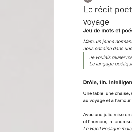
Le récit poé
voyage
Performance
Rire
Réco
Jeu de mots et poé
Marc, un jeune normand 
Événement
Validé par Romane
nous entraîne dans une 
Je voulais relater m
Le langage poétique
Offre spéciale
Annuaire Théât
Drôle, fin, intelligen
Une table, une chaise, 
au voyage et à l’amour
Avec une jolie mise en 
et l’humour, la tendress
Le Récit Poétique mai