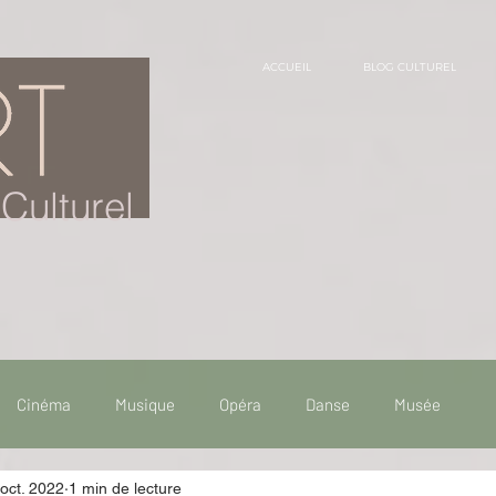
ACCUEIL
BLOG CULTUREL
Culturel
Cinéma
Musique
Opéra
Danse
Musée
oct. 2022
1 min de lecture
 de voyage
Fooding - Restaurant
Burlesque