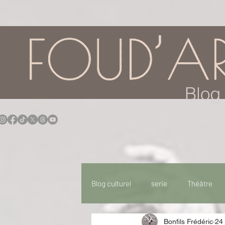
google.com, pub-7957174430108462, DIRECT, f08c47fec0942fa0
Blog 
Blog culturel
serie
Théâtre
Bonfils Frédéric
24 
Expo
Idées Sorties
Idée