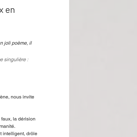
x en
joli poème, il 
 singulière : 
ène, nous invite 
 faux, la dérision 
manité. 
 intelligent, drôle 