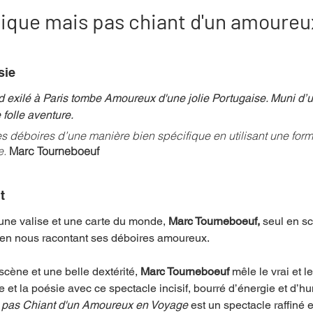
tique mais pas chiant d'un amoureu
mpense
Festival
Coup de coeur
Instructif
sie 
exilé à Paris tombe Amoureux d'une jolie Portugaise. Muni d’un 
. Spécial Famille
Littérature
Cirque
Interview
folle aventure.
es déboires d’une manière bien spécifique en utilisant une forme
. 
Marc Tourneboeuf
re - Musée
Hommage
t
une valise et une carte du monde, 
Marc Tourneboeuf, 
seul en sc
 en nous racontant ses déboires amoureux. 
scène et une belle dextérité, 
Marc Tourneboeuf 
mêle le vrai et le
e et la poésie avec ce spectacle incisif, bourré d’énergie et d’hu
s pas Chiant d'un Amoureux en Voyage 
est un spectacle raffiné et