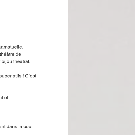
 Ramatuelle. 
théâtre de 
bijou théâtral. 
perlatifs ! C’est 
t et 
ent dans la cour 