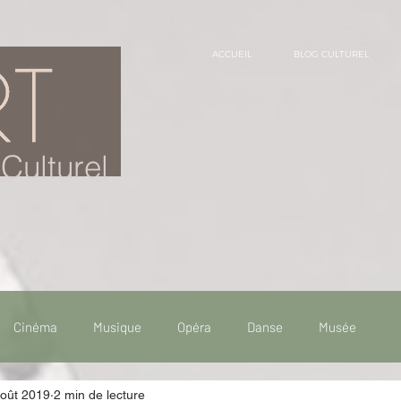
ACCUEIL
BLOG CULTUREL
Culturel
Cinéma
Musique
Opéra
Danse
Musée
août 2019
2 min de lecture
 de voyage
Fooding - Restaurant
Burlesque