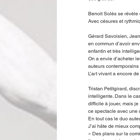
Benoit Solès se révèle ê
Avec césures et rythmiq
Gérard Savoisien, Jean-
en commun d’avoir envie 
enfantin et très intelligen
On a envie d’acheter le
auteurs contemporains n
L’art vivant a encore de
Tristan Petitgirard, dis
intelligente. Dans le ca
difficile à jouer, mais 
ce spectacle avec une c
En tout cas le duo aute
J’ai hâte de mieux comp
« Des plans sur la comè