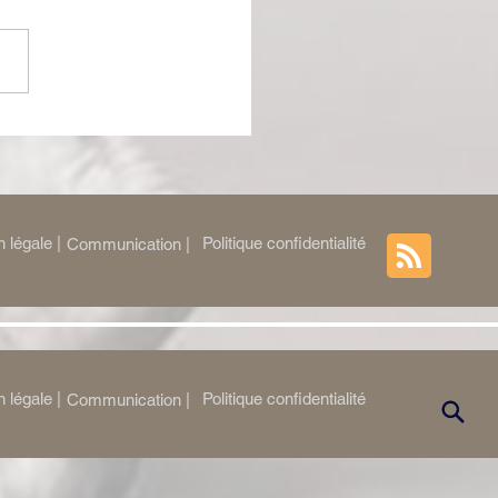
ng de Katharsy : Une
pie hybride et
utante
 légale |
Politique confidentialité
Communication |
 légale |
Politique confidentialité
Communication |