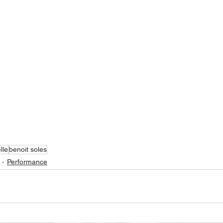
lle
benoit soles
Performance