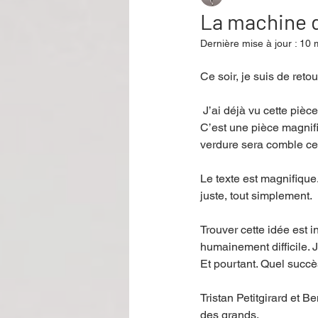
La machine d
Dernière mise à jour :
10 
Performance
Rire
Réco
Ce soir, je suis de ret
 J’ai déjà vu cette pièc
Événement
Validé par Romane
C’est une pièce magnifi
verdure sera comble ce s
Offre spéciale
Annuaire Théât
Le texte est magnifique
juste, tout simplement. 
Trouver cette idée est 
humainement difficile. J
Et pourtant. Quel succè
Tristan Petitgirard et B
des grands. 