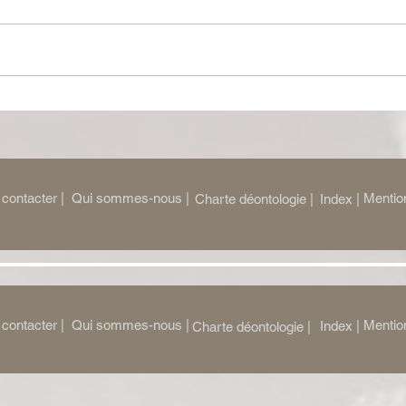
Nuit d’ivresse : Julie Ferrier
Le Ri
transforme le classique de
dysto
Balasko en vertige
perc
bouleversant
contacter |
Qui sommes-nous |
Mention
Charte déontologie |
Index |
contacter |
Qui sommes-nous |
Mention
Index |
Charte déontologie |