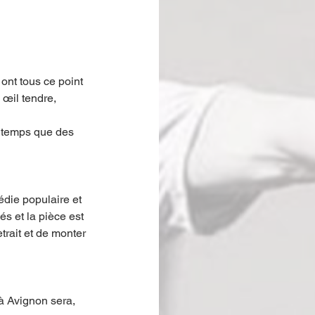
ont tous ce point 
 œil tendre, 
ngtemps que des 
édie populaire et 
s et la pièce est 
trait et de monter 
à Avignon sera, 