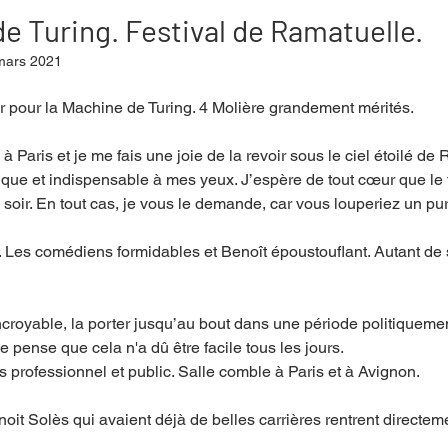
e Turing. Festival de Ramatuelle.
mars 2021
mpense
Festival
Coup de coeur
Instructif
our pour la Machine de Turing. 4 Molière grandement mérités.
e à Paris et je me fais une joie de la revoir sous le ciel étoilé de
. Spécial Famille
Littérature
Cirque
Interview
que et indispensable à mes yeux. J’espère de tout cœur que le 
oir. En tout cas, je vous le demande, car vous louperiez un pur 
re - Musée
Hommage
. Les comédiens formidables et Benoît époustouflant. Autant de su
incroyable, la porter jusqu’au bout dans une période politiquemen
e pense que cela n'a dû être facile tous les jours. 
s professionnel et public. Salle comble à Paris et à Avignon. 
enoit Solès qui avaient déjà de belles carrières rentrent directem