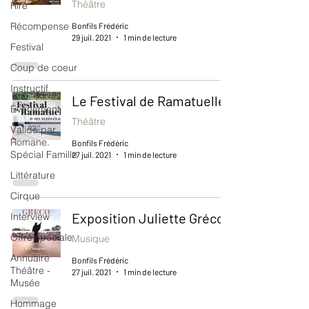
Théâtre
Rire
Récompense
Bonfils Frédéric
29 juil. 2021
1 min de lecture
Festival
Coup de coeur
Instructif
Le Festival de Ramatuelle
Événement
Théâtre
Validé par
Romane.
Bonfils Frédéric
Spécial Famille
27 juil. 2021
1 min de lecture
Littérature
Cirque
Exposition Juliette Gréco
Interview
Offre spéciale
Musique
Annuaire
Bonfils Frédéric
Théâtre -
27 juil. 2021
1 min de lecture
Musée
Hommage