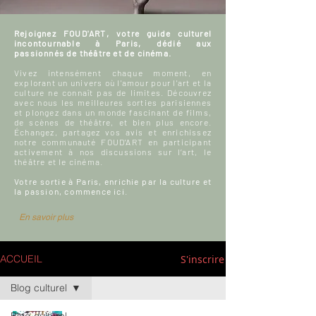
Rejoignez FOUD'ART, votre guide culturel
incontournable à Paris, dédié aux
passionnés de théâtre et de cinéma.
Vivez intensément chaque moment, en
explorant un univers où l'amour pour l'art et la
culture ne connaît pas de limites. Découvrez
avec nous les meilleures sorties parisiennes
et plongez dans un monde fascinant de films,
de scènes de théâtre, et bien plus encore.
Échangez, partagez vos avis et enrichissez
notre communauté FOUD'ART en participant
activement à nos discussions sur l’art, le
théâtre et le cinéma.
Votre sortie à Paris, enrichie par la culture et
la passion, commence ici.
En savoir plus
S'inscrire
ACCUEIL
Blog culturel