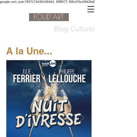
google.com, pub-7957174430108462, DIRECT, f08c47fec0942fa0
Blog Culturel
A la Une...