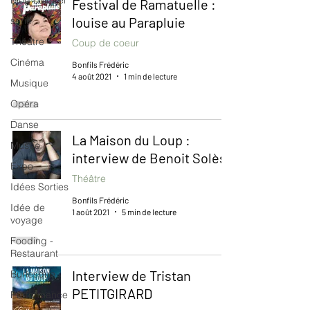
Blog culturel
Festival de Ramatuelle :
louise au Parapluie
serie
Théâtre
Coup de coeur
Cinéma
Bonfils Frédéric
4 août 2021
1 min de lecture
Musique
Opéra
Danse
La Maison du Loup :
Musée
interview de Benoit Solès
Expo
Théâtre
Idées Sorties
Bonfils Frédéric
Idée de
1 août 2021
5 min de lecture
voyage
Fooding -
Restaurant
Interview de Tristan
Burlesque
PETITGIRARD
Performance