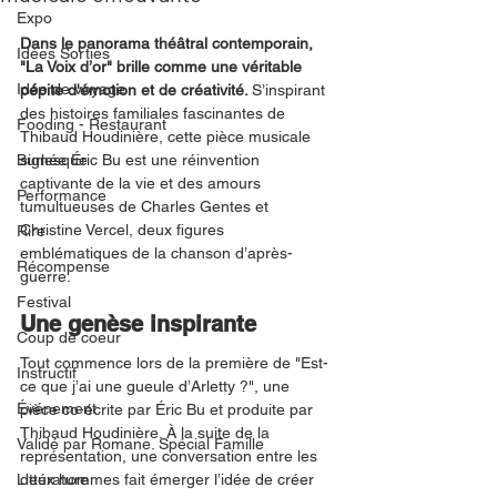
Expo
Dans le panorama théâtral contemporain, 
Idées Sorties
"La Voix d’or" brille comme une véritable 
Idée de voyage
pépite d'émotion et de créativité. 
S’inspirant 
des histoires familiales fascinantes de 
Fooding - Restaurant
Thibaud Houdinière, cette pièce musicale 
Burlesque
signée Éric Bu est une réinvention 
captivante de la vie et des amours 
Performance
tumultueuses de Charles Gentes et 
Christine Vercel, deux figures 
Rire
emblématiques de la chanson d’après-
Récompense
guerre.
Festival
Une genèse inspirante
Coup de coeur
Tout commence lors de la première de "Est-
Instructif
ce que j’ai une gueule d’Arletty ?", une 
Événement
pièce co-écrite par Éric Bu et produite par 
Thibaud Houdinière. À la suite de la 
Validé par Romane. Spécial Famille
représentation, une conversation entre les 
Littérature
deux hommes fait émerger l’idée de créer 