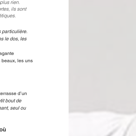
plus rien. 
tes, ils sont 
tiques. 
particulière. 
 le dos, les 
vagante 
 beaux, les uns 
terrasse d’un 
tit bout de 
ant, seul ou 
 où