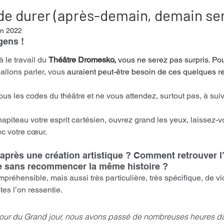
 de durer (après-demain, demain ser
in 2022
mpense
Festival
Coup de coeur
Instructif
gens ! 
 le travail du 
Théâtre Dromesko, 
vous ne serez pas surpris. Pou
allons parler, vous
 auraient peut-être besoin de ces quelques 
. Spécial Famille
Littérature
Cirque
Interview
tous les codes du théâtre et ne vous attendez, surtout pas, à suivre
re - Musée
Hommage
apiteau votre esprit cartésien, ouvrez grand les yeux, laissez-vo
c votre cœur. 
rès une création artistique ? Comment retrouver l’i
te sans recommencer la même histoire ?
préhensible, mais aussi très particulière, très spécifique, de vid
tes l’on ressentie.
 jour du Grand jour, nous avons passé de nombreuses heures da