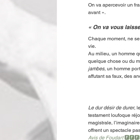
On va apercevoir un fra
avant ». 
« On va vous laisser
Chaque moment, ne sera 
vie. 
Au milieu, un homme qu
quelque chose ou du moi
jambes, 
un homme portan
affutant sa faux, des 
Le dur désir de durer
, 
testament loufoque réj
magistrale, l’imaginair
offrent un spectacle pa
Avis de Foudart 
🅵🅵🅵