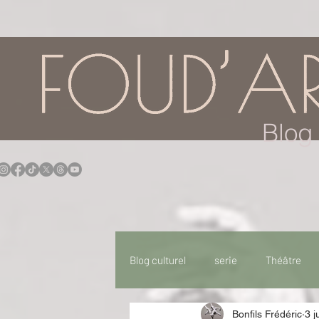
google.com, pub-7957174430108462, DIRECT, f08c47fec0942fa0
Blog 
Blog culturel
serie
Théâtre
Bonfils Frédéric
3 j
Expo
Idées Sorties
Idée