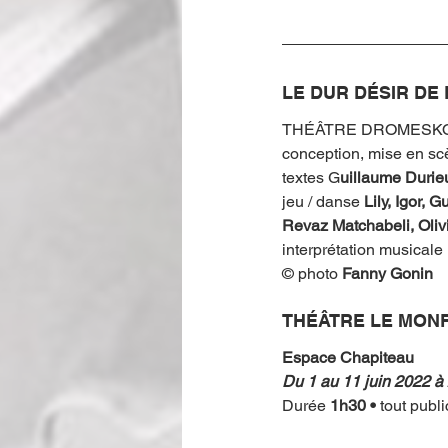
LE DUR DÉSIR DE
THÉÂTRE DROMESK
conception, mise en sc
textes G
uillaume Durie
jeu / danse 
Lily, Igor,
Revaz Matchabeli, Oliv
interprétation musicale 
© photo 
Fanny Gonin
THÉÂTRE LE MON
Espace Chapiteau
Du 1 au 11 juin 2022 à
Durée 
1h30 • 
tout publ