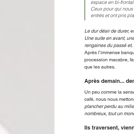
espace en bi-frontal 
Ceux pour qui nous me
entrés et ont pris 
Le dur désir de durer, 
e
Une suite en avant, un
rengaines du passé et, s
Après l’immense banquet
procession macabre, far
que les autres. 
Après demain... de
Un peu comme la sensati
café, nous nous mettons
plancher perdu au milieu
nombreux, tout un mond
Ils traversent, vie