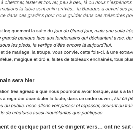
à chercher, tester et trouver, peu à peu, là où nous n’espérions 
ttions la table sont enfin arrivés... la Baraque a ouvert ses por
place dans ces gradins pour nous guider dans ces méandres poé
st logiquement la suite du 
jour du Grand jour, mais une suite très 
e grande panique face aux lendemains qui déchantent avec, dans
ous les pieds, le vertige d’être encore là aujourd’hui.
 de mariage, la troupe, vous convie, cette fois-ci, à une extra
felue, magique et drôle, faites de tableaux enchainés, tous plus
main sera hier
on très agréable que nous pourrions avoir lorsque, assis à la 
 à regarder déambuler la foule, dans ce cadre ouvert, 
sur ce pe
 du public, nous allons voir passer et repasser, courant ou train
e de créatures aussi inquiétantes que poétiques.
nnent de quelque part et se dirigent vers… ont ne sait