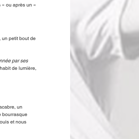
 » ou après un « 
un petit bout de 
nnée par ses 
habit de lumière, 
acabre, un 
e bourrasque 
ouis et nous 