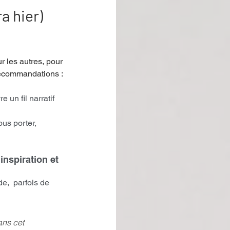
a hier)
r les autres, pour 
recommandations :
 un fil narratif 
us porter, 
nspiration et 
e,  parfois de 
ns cet 