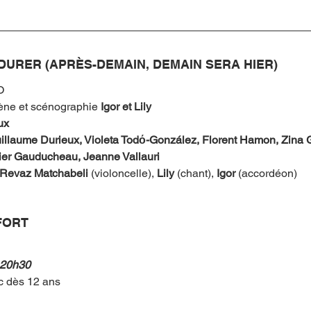
 DURER (APRÈS-DEMAIN, DEMAIN SERA HIER)
O
ène et scénographie 
Igor et Lily
ux
 Guillaume Durieux, Violeta Todό-González, Florent Hamon, Zina 
ier Gauducheau, Jeanne Vallauri
Revaz Matchabeli 
(violoncelle), 
Lily
 (chant), 
Igor
 (accordéon)
FORT
 20h30
ic dès 12 ans