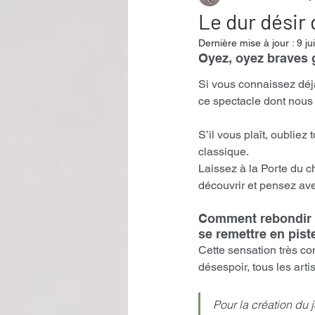
Le dur désir
Dernière mise à jour :
9 ju
Performance
Rire
Réco
Oyez, oyez braves 
Si vous connaissez déjà
ce spectacle dont nous 
Événement
Validé par Romane
S’il vous plaît, oubliez 
classique.  
Offre spéciale
Annuaire Théât
Laissez à la Porte du ch
découvrir et pensez ave
Comment rebondir ap
se remettre en pis
Cette sensation très com
désespoir, tous les artis
Pour la création du