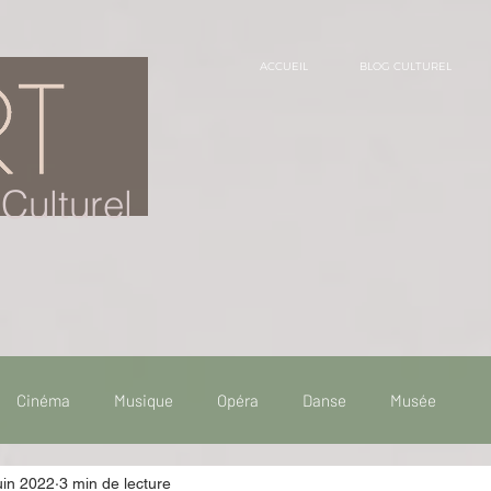
ACCUEIL
BLOG CULTUREL
Culturel
Cinéma
Musique
Opéra
Danse
Musée
uin 2022
3 min de lecture
 de voyage
Fooding - Restaurant
Burlesque