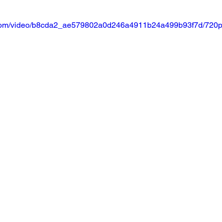
ic.com/video/b8cda2_ae579802a0d246a4911b24a499b93f7d/720p