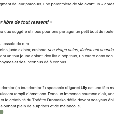
gment de leur parcours, une parenthèse de vie avant un « après
 libre de tout ressenti »
que suggéré et nous pourrons partager un petit bout de route, 
i essaie de dire 
ns juste exister, croisera 
une vierge naine, lâchement abando
t un tout jeune enfant, des lits d’hôpitaux, un torero dans son 
anonymes et des inconnus déjà connus… 
le dernier (le tout dernier ?) spectacle 
d’Igor et Lily
 est une fête m
ouissant rempli d’émotions. Dans un immense courants d’air, un
e et la créativité du Théâtre Dromesko défile devant nos yeux ébl
ssionnant plein de surprises et de mélancolie. 
🅵