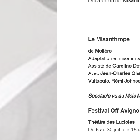
Douarec de ce  
Misant
Le Misanthrope
de 
Molière
Adaptation et mise en 
Assisté de 
Caroline De
Avec 
Jean-Charles Cha
Vultaggio, Rémi Johnse
Spectacle vu au Mois M
Festival Off Avign
Théâtre des Lucioles
Du 6 au 30 juillet à 15