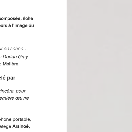
 composée, riche 
ours à l’image du 
eur en scène…
de Dorian Gray 
e 
Molière
.
lé par 
incère, pour 
dernière œuvre 
phone portable, 
ratége 
Arsinoé, 