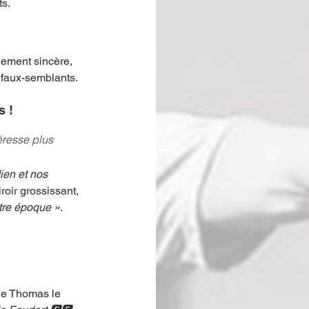
s. 
alement sincère, 
 faux-semblants.
 ! 
éresse plus 
ien et nos 
oir grossissant, 
tre époque »
.
de Thomas le 