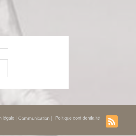
 légale |
Politique confidentialité
Communication |