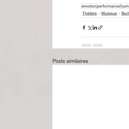
emotion
performance
hum
Théâtre
Musique
Bur
Posts similaires