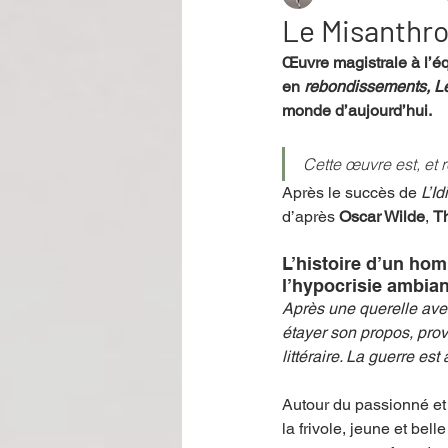
Le Misanthr
Œuvre magistrale à l’éq
Performance
Rire
Réco
en
 rebondissements, L
monde d’aujourd’hui. 
Événement
Validé par Romane
Cette œuvre est, et
Après le succès de 
L’Id
d’après 
Oscar Wilde
, 
T
Offre spéciale
Annuaire Théât
L’histoire d’un hom
l’hypocrisie ambia
Après une querelle avec
étayer son propos, prov
littéraire. La guerre est 
Autour du passionné et
la frivole, jeune et belle