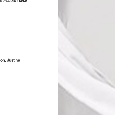
de Foudart 🅵🅵
n, Justine 