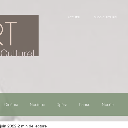
ACCUEIL
BLOG CULTUREL
Culturel
Cinéma
Musique
Opéra
Danse
Musée
juin 2022
2 min de lecture
 de voyage
Fooding - Restaurant
Burlesque