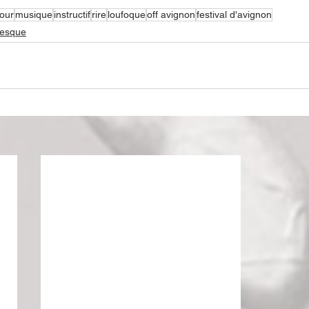
our
musique
instructif
rire
loufoque
off avignon
festival d'avignon
lesque