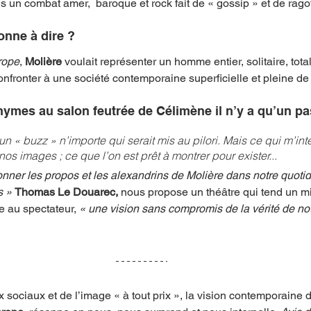
s un combat amer,  baroque et rock fait de « gossip » et de ragot
bonne à dire ?
rope
, 
Molière
 voulait représenter un homme entier, solitaire, tot
nfronter à une société contemporaine superficielle et pleine de
ymes au salon feutrée de Célimène il n’y a qu’un pas
n « buzz » n’importe qui serait mis au pilori. Mais ce qui m’int
nos images ; ce que l’on est prêt à montrer pour exister... 
sonner les propos et les alexandrins de Molière dans notre quotid
 » 
Thomas Le Douarec, 
nous propose un théâtre qui tend un mir
ce au spectateur, 
« une vision sans compromis de la vérité de no
sociaux et de l’image « à tout prix », la vision contemporaine 