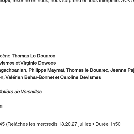
hrope
, résonne en nous, nous surprend et nous interpelle. 
Avis 
scène 
Thomas Le Douarec
vismes et Virginie Dewees
gachbanian, Philippe Maymat, Thomas le Douarec, Jeanne Pajo
n, Valérian Behar-Bonnet et Caroline Devismes
olière de Versailles
on
h45 (Relâches les mercredis 13,20,27 juillet) • Durée 1h50