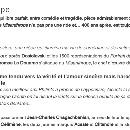
ope
uilibre parfait, entre comédie et tragédie, pièce admirablement
mpense
Festival
Coup de coeur
Instructif
e Misanthrope 
n’a pas pris une ride et… 400 ans après, est touj
. Spécial Famille
Littérature
Cirque
Interview
 restera, une pièce qui illumine ma vie de comédien et de mett
iot
 d’après 
Dostoïevski
 et les 1500 représentations du 
Portrait 
homas Le Douarec 
s’attaque au 
Misanthrope
, le chef d’œuvre d
re - Musée
Hommage
me tendu vers la vérité et l’amour sincère mais harce
nte
 son meilleur ami Philinte à propos de l’hypocrisie, Alceste le s
oque Oronte en lui disant la vérité sur la piteuse qualité de sa 
alors déclarée... 
 passionnant 
Jean-Charles Chagachbanian,
 armés de leur télé
 
Célimène
, les deux jeunes marquis 
Acaste
 et 
Clitandre 
et la
st