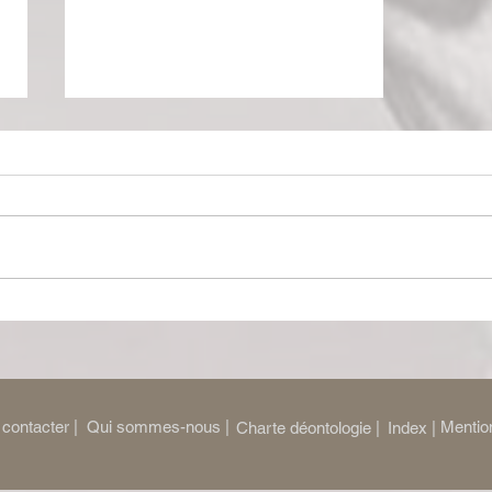
Fantasio
contacter |
Qui sommes-nous |
Mention
Charte déontologie |
Index |