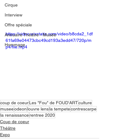
Cirque
Interview
Offre spéciale
https://video.wixstatic.com/video/b8cda2_1df
Annuaire Théâtre - Musée
61fa69e04473cbc49cd193a3edd47/720p/m
Hommage
p4/file.mp4
coup de coeur
Les "Fou" de FOUD'ART
culture
musee
odeon
louvre lens
la tempete
contrescarpe
la renaissance
rentree 2020
Coup de coeur
Théâtre
Expo