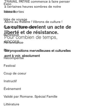
TRAVAIL PATRIE commence à faire penser 
Expo
à certaines heures sombres de notre 
Idées Sorties
histoire.
Idée de voyage
Allons au théâtre ! Vibrons de culture ! 
La culture devient un acte de 
Fooding - Restaurant
liberté et de résistance. 
Burlesque
Pour combien de temps, 
encore…
Performance
Rire
Six propositions merveilleuses et culturelles 
sont à voir, absolument
Récompense
Festival
Coup de coeur
Instructif
Événement
Validé par Romane. Spécial Famille
Littérature