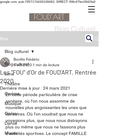
google.com, pub-7957174430108462, DIRECT, f08c47fec0942fa0
Blog Culturel
Post
Blog culturel
Bonfils Frédéric
Blog culturel
6 oct. 2020
1 min de lecture
Les "FOU" d'Or de FOUD'ART. Rentrée
serie
2020
Théâtre
Dernière mise à jour :
24 mars 2021
Cinéma
En cette période particulière de crise 
sanitaire, où l'on nous assomme de 
Musique
nouvelles plus angoissantes les unes que 
Opéra
les autres. Où l'on voudrait que nous ne 
voyagions plus, que nous nous distrayons 
Danse
plus ou même que nous ne fassions plus 
Musée
d'activités sportives. Le concept FAMILLE 