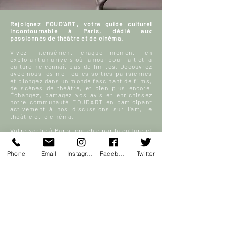
Rejoignez FOUD'ART, votre guide culturel
incontournable à Paris, dédié aux
passionnés de théâtre et de cinéma.
Vivez intensément chaque moment, en
explorant un univers où l'amour pour l'art et la
culture ne connaît pas de limites. Découvrez
avec nous les meilleures sorties parisiennes
et plongez dans un monde fascinant de films,
de scènes de théâtre, et bien plus encore.
Échangez, partagez vos avis et enrichissez
notre communauté FOUD'ART en participant
activement à nos discussions sur l’art, le
théâtre et le cinéma.
Votre sortie à Paris, enrichie par la culture et
la passion, commence ici.
Phone
Email
Instagram
Facebook
Twitter
En savoir plus
S'inscrire
ACCUEIL
Blog culturel