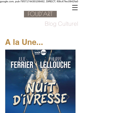
google.com, pub-7957174430108462, DIRECT, f08c47fec0942fa0
Blog Culturel
A la Une...