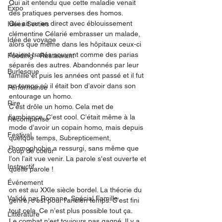
Qui ait entendu que cette maladie venait 
Expo
des pratiques perverses des homos. 
Qui ait vu en direct avec éblouissement 
Idées Sorties
clémentine Célarié embrasser un malade, 
Idée de voyage
alors que même dans les hôpitaux ceux-ci 
étaient traités souvent comme des parias 
Fooding - Restaurant
séparés des autres. Abandonnés par leur 
Burlesque
famille et puis les années ont passé et il fut 
un temps où il était bon d’avoir dans son 
Performance
entourage un homo. 
Rire
C’est drôle un homo. Cela met de 
l’ambiance. C’est cool. C’était même à la 
Récompense
mode d’avoir un copain homo, mais depuis 
Festival
quelque temps, Subrepticement, 
l’homophobie a ressurgi, sans même que 
Coup de coeur
l’on l’ait vue venir. La parole s'est ouverte et 
Instructif
quelle parole ! 
Événement
on est au XXIe siècle bordel. La théorie du 
Validé par Romane. Spécial Famille
genre, c’est pour l’ancien temps. C’est fini 
tout cela. Ce n’est plus possible tout ça. 
Littérature
Le combat n’est toujours pas gagné. Il y a 