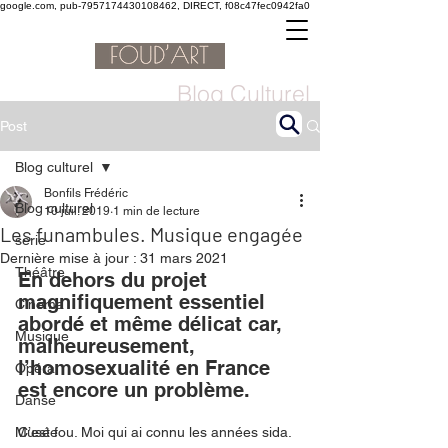
google.com, pub-7957174430108462, DIRECT, f08c47fec0942fa0
Blog Culturel
Post
Blog culturel
Bonfils Frédéric
Blog culturel
10 juil. 2019
1 min de lecture
Les funambules. Musique engagée
serie
Dernière mise à jour :
31 mars 2021
Théâtre
En dehors du projet 
magnifiquement essentiel 
Cinéma
abordé et même délicat car, 
Musique
malheureusement, 
l’homosexualité en France 
Opéra
est encore un problème. 
Danse
Musée
C’est fou. Moi qui ai connu les années sida. 