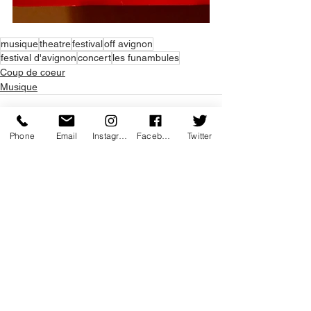
musique
theatre
festival
off avignon
festival d'avignon
concert
les funambules
Coup de coeur
Musique
Phone
Email
Instagram
Facebook
Twitter
Voir tout
Posts récents