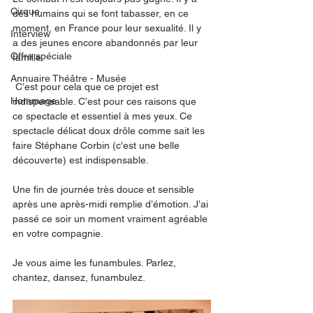
Cirque
des humains qui se font tabasser, en ce 
moment, en France pour leur sexualité. Il y 
Interview
a des jeunes encore abandonnés par leur 
Offre spéciale
famille.
Annuaire Théâtre - Musée
 C’est pour cela que ce projet est 
Hommage
indispensable. C’est pour ces raisons que 
ce spectacle et essentiel à mes yeux. Ce 
spectacle délicat doux drôle comme sait les 
faire Stéphane Corbin (c'est une belle 
découverte) est indispensable. 
Une fin de journée très douce et sensible 
après une après-midi remplie d’émotion. J’ai 
passé ce soir un moment vraiment agréable 
en votre compagnie. 
Je vous aime les funambules. Parlez, 
chantez, dansez, funambulez. 