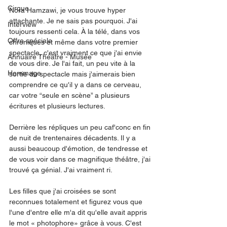
Cirque
Nora Hamzawi, je vous trouve hyper 
attachante. Je ne sais pas pourquoi. J'ai 
Interview
toujours ressenti cela. À la télé, dans vos 
Offre spéciale
chroniques et même dans votre premier 
spectacle, c'est vraiment ce que j'ai envie 
Annuaire Théâtre - Musée
de vous dire. Je l'ai fait, un peu vite à la 
Hommage
sortie du spectacle mais j'aimerais bien 
comprendre ce qu'il y a dans ce cerveau, 
car votre “seule en scène” a plusieurs 
écritures et plusieurs lectures. 
Derrière les répliques un peu caf'conc en fin 
de nuit de trentenaires décadents. Il y a 
aussi beaucoup d'émotion, de tendresse et 
de vous voir dans ce magnifique théâtre, j'ai 
trouvé ça génial. J'ai vraiment ri. 
Les filles que j'ai croisées se sont 
reconnues totalement et figurez vous que 
l'une d'entre elle m'a dit qu'elle avait appris 
le mot « photophore» grâce à vous. C'est 