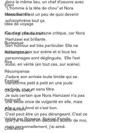
dans le même lieu, un chef d'oeuvre avec 
Expo
“L'homme à la tête de chou” et Nora 
Idées Sorties
Hamzawi. C'est un peu de quoi devenir 
schizophrène tout ça. 
Idée de voyage
Ce n'est pas du tout une critique, car Nora 
Fooding - Restaurant
Hamzawi est brillante. 
Burlesque
Son humour est très particulier. Elle ne 
s'épargne pas sur scène et si tous les 
Performance
personnages sont déglingués,  Elle l'est 
Rire
aussi, en vérité (en tout cas, sur scène). 
Récompense
J'adore son arrivée toute timide qui se 
Festival
transforme petit à petit en une joute 
verbale, crue et sans filtre. 
Coup de coeur
Je suis certain que Nora Hamzawi n'a pas 
Instructif
une seule once de vulgarité en elle, mais 
elle y va à fond et c'est bon.
Événement
C'est peut être un peu dérangeant. C'est ce 
Validé par Romane. Spécial Famille
que j'ai ressenti en discutant autour de moi, 
mais personnellement, j'ai aimé. 
Littérature