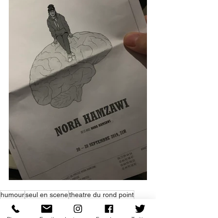
humour
seul en scene
theatre du rond point
nora hamzawi
Coup de coeur