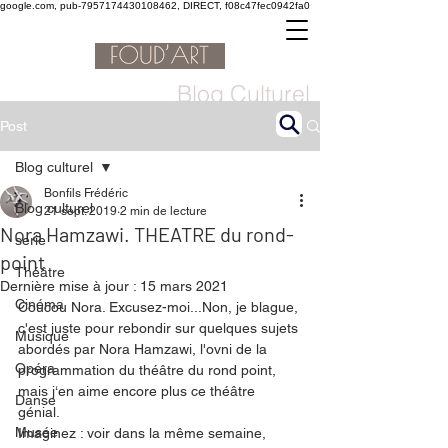
google.com, pub-7957174430108462, DIRECT, f08c47fec0942fa0
Blog Culturel
Post
Blog culturel
Bonfils Frédéric
Blog culturel
21 sept. 2019
2 min de lecture
Nora Hamzawi. THEATRE du rond-
serie
point
Théâtre
Dernière mise à jour :
15 mars 2021
Cinéma
Coucou Nora. Excusez-moi...Non, je blague, 
c'est juste pour rebondir sur quelques sujets 
Musique
abordés par Nora Hamzawi, l'ovni de la 
Opéra
programmation du théâtre du rond point, 
mais j‘en aime encore plus ce théâtre 
Danse
génial. 
Musée
Imaginez : voir dans la même semaine, 