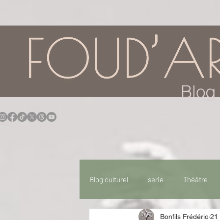
google.com, pub-7957174430108462, DIRECT, f08c47fec0942fa0
Blog 
Blog culturel
serie
Théâtre
Bonfils Frédéric
21 
Expo
Idées Sorties
Idée