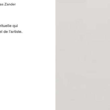
mas Zander
ituelle qui 
 de l'artiste.