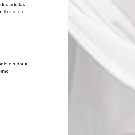
des artistes 
 fixe et en 
ontale à deux 
orme 