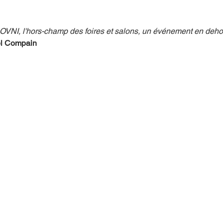
NI, l'hors-champ des foires et salons, un événement en deho
mpense
Festival
Coup de coeur
Instructif
el Compain
. Spécial Famille
Littérature
Cirque
Interview
re - Musée
Hommage