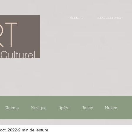
ACCUEIL
BLOG CULTUREL
Culturel
Cinéma
Musique
Opéra
Danse
Musée
oct. 2022
2 min de lecture
 de voyage
Fooding - Restaurant
Burlesque