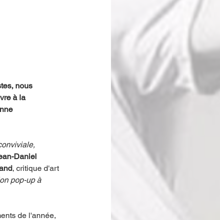
stes, nous 
vre à la 
enne 
onviviale, 
ean-Daniel 
rand
, critique d'art 
ion pop-up à 
ents de l'année, 