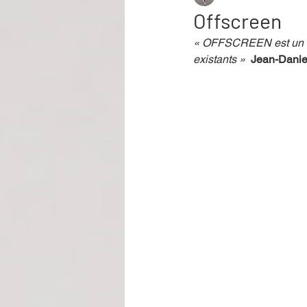
Offscreen
« OFFSCREEN est un OV
Performance
Rire
Réco
existants »  
Jean-Dani
Événement
Validé par Romane
Offre spéciale
Annuaire Théât