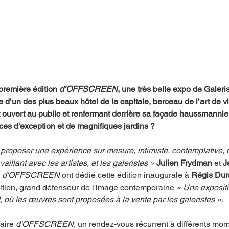
 première édition 
d’OFFSCREEN
, une très belle expo de Galeri
 d’un des plus beaux hôtel de la capitale, berceau de l’art de vi
t ouvert au public et renfermant derrière sa façade haussmanni
es d'exception et de magnifiques jardins ?
roposer une expérience sur mesure, intimiste, contemplative, c
aillant avec les artistes, et les galeristes »
 Julien Frydman
 et 
J
 
d'OFFSCREEN 
ont dédié cette édition inaugurale à 
Régis Du
ition, grand défenseur de l'image contemporaine
 « Une exposit
où les œuvres sont proposées à la vente par les galeristes ».
aire 
d'OFFSCREEN
, un rendez-vous récurrent à différents mom