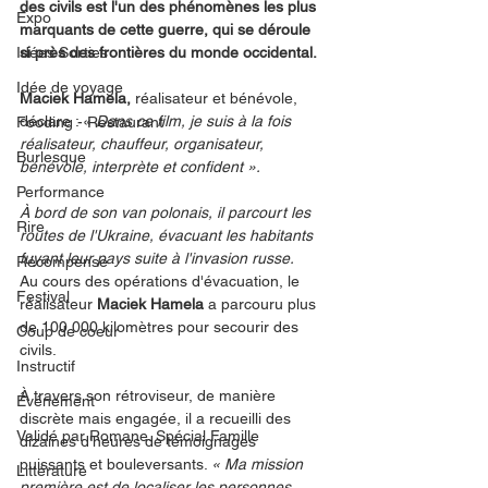
des civils est l'un des phénomènes les plus 
Expo
marquants de cette guerre, qui se déroule 
Idées Sorties
si près des frontières du monde occidental.
Idée de voyage
Maciek Hamela,
 réalisateur et bénévole, 
déclare : « 
Dans ce film, je suis à la fois 
Fooding - Restaurant
réalisateur, chauffeur, organisateur, 
Burlesque
bénévole, interprète et confident ».
Performance
À bord de son van polonais, il parcourt les 
Rire
routes de l'Ukraine, évacuant les habitants 
fuyant leur pays suite à l'invasion russe.
Récompense
Au cours des opérations d'évacuation, le 
Festival
réalisateur 
Maciek Hamela 
a parcouru plus 
de 100 000 kilomètres pour secourir des 
Coup de coeur
civils.
Instructif
À travers son rétroviseur, de manière 
Événement
discrète mais engagée, il a recueilli des 
Validé par Romane. Spécial Famille
dizaines d'heures de témoignages 
puissants et bouleversants. 
« Ma mission 
Littérature
première est de localiser les personnes 