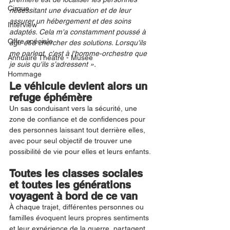
Cirque
nécessitant une évacuation et de leur 
assurer un hébergement et des soins 
Interview
adaptés. Cela m'a constamment poussé à 
Offre spéciale
agir et à chercher des solutions. Lorsqu'ils 
me parlent, c'est à l'homme-orchestre que 
Annuaire Théâtre - Musée
je suis qu'ils s’adressent ».
Hommage
Le véhicule devient alors un 
refuge éphémère
Un sas conduisant vers la sécurité, une 
zone de confiance et de confidences pour 
des personnes laissant tout derrière elles, 
avec pour seul objectif de trouver une 
possibilité de vie pour elles et leurs enfants.
Toutes les classes sociales 
et toutes les générations 
voyagent à bord de ce van
À chaque trajet, différentes personnes ou 
familles évoquent leurs propres sentiments 
et leur expérience de la guerre, partagent 