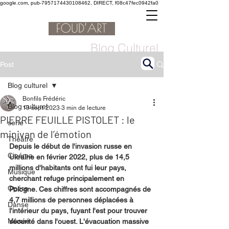
google.com, pub-7957174430108462, DIRECT, f08c47fec0942fa0
Blog Culturel
Post
Blog culturel
Bonfils Frédéric
Blog culturel
19 sept. 2023
3 min de lecture
PIERRE FEUILLE PISTOLET : le
serie
minivan de l’émotion
Théâtre
Depuis le début de l'invasion russe en 
Cinéma
Ukraine en février 2022, plus de 14,5 
millions d'habitants ont fui leur pays, 
Musique
cherchant refuge principalement en 
Opéra
Pologne. Ces chiffres sont accompagnés de 
4,7 millions de personnes déplacées à 
Danse
l'intérieur du pays, fuyant l'est pour trouver 
Musée
sécurité dans l'ouest. L'évacuation massive 