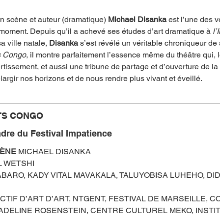
n scène et auteur (dramatique) 
Michael Disanka
 est l’une des 
 moment. Depuis qu’il a achevé ses études d’art dramatique à 
l’
sa ville natale, 
Disanka 
s’est révélé un véritable chroniqueur de 
s Congo
, il montre parfaitement l’essence même du théâtre qui, l
tissement, et aussi une tribune de partage et d’ouverture de la
largir nos horizons et de nous rendre plus vivant et éveillé.
TS CONGO
adre du Festival Impatience
CÈNE 
MICHAEL DISANKA 
L WETSHI 
ABARO, KADY VITAL MAVAKALA, TALUYOBISA LUHEHO, DID
CTIF D’ART D’ART, NTGENT, FESTIVAL DE MARSEILLE, C
ADELINE ROSENSTEIN, CENTRE CULTUREL MEKO, INSTI