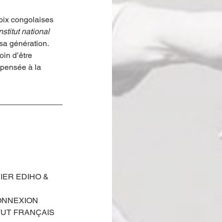
voix congolaises 
Institut national 
sa génération. 
oin d’être 
 pensée à la 
IER EDIHO & 
ONNEXION 
TUT FRANÇAIS 