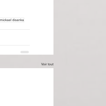
mickael disanka
Voir tout