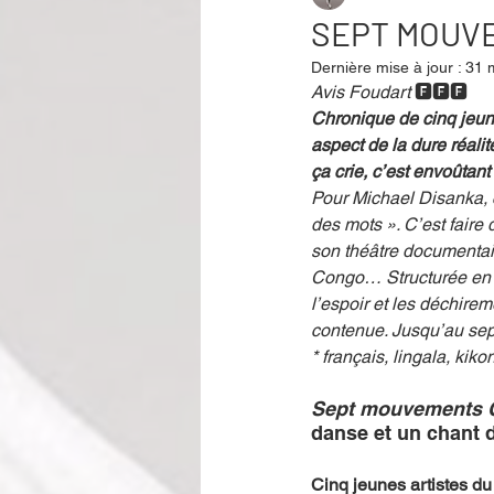
SEPT MOUVE
Dernière mise à jour :
31 
Performance
Rire
Réco
Avis Foudart 
🅵🅵🅵
Chronique de cinq jeune
aspect de la dure réali
ça crie, c’est envoûtant 
Événement
Validé par Romane
Pour Michael Disanka, c
des mots ». C’est faire 
son théâtre documentaire
Offre spéciale
Annuaire Théât
Congo… Structurée en se
l’espoir et les déchirem
contenue. Jusqu’au sep
* français, lingala, kiko
Sept mouvements 
danse et un chant d
Cinq jeunes artistes du