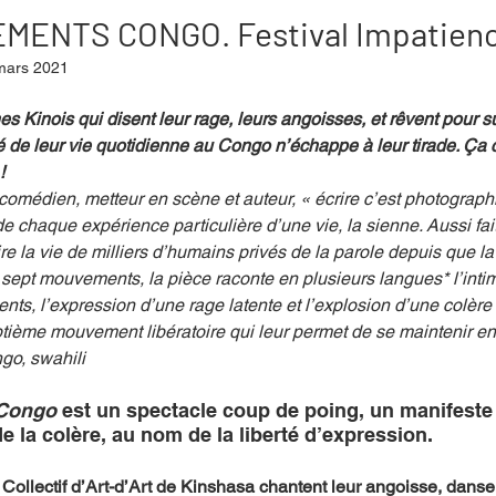
MENTS CONGO. Festival Impatien
mars 2021
mpense
Festival
Coup de coeur
Instructif
s Kinois qui disent leur rage, leurs angoisses, et rêvent pour su
té de leur vie quotidienne au Congo n’échappe à leur tirade. Ça c
!
. Spécial Famille
Littérature
Cirque
Interview
omédien, metteur en scène et auteur, « écrire c’est photographie
de chaque expérience particulière d’une vie, la sienne. Aussi fai
 la vie de milliers d’humains privés de la parole depuis que la 
re - Musée
Hommage
pt mouvements, la pièce raconte en plusieurs langues* l’intime e
ents, l’expression d’une rage latente et l’explosion d’une colère
tième mouvement libératoire qui leur permet de se maintenir en
ngo, swahili
Congo 
est un spectacle coup de poing, un manifeste
e la colère, au nom de la liberté d’expression.
 Collectif d’Art-d’Art de Kinshasa chantent leur angoisse, dans