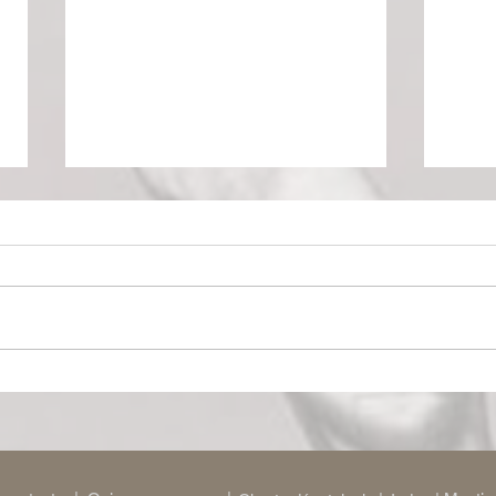
Nuit d’ivresse : Julie Ferrier
Le Ri
transforme le classique de
dysto
Balasko en vertige
perc
bouleversant