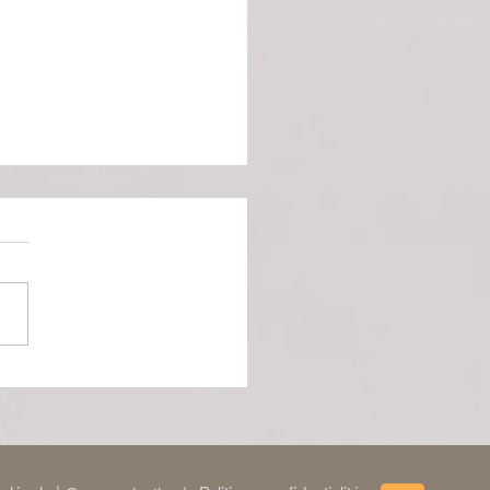
ng de Katharsy : Une
pie hybride et
utante