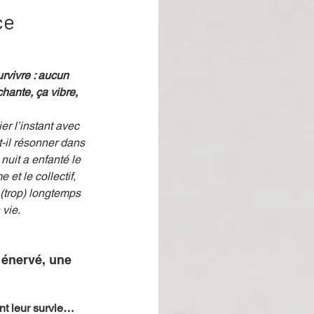
ce
rvivre : aucun 
hante, ça vibre, 
r l’instant avec 
t-il résonner dans 
nuit a enfanté le 
t le collectif, 
 (trop) longtemps 
 vie.
 énervé, une 
ent leur survie…