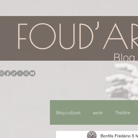
google.com, pub-7957174430108462, DIRECT, f08c47fec0942fa0
Blog 
Blog culturel
serie
Théâtre
Bonfils Frédéric
5 f
Expo
Idées Sorties
Idée