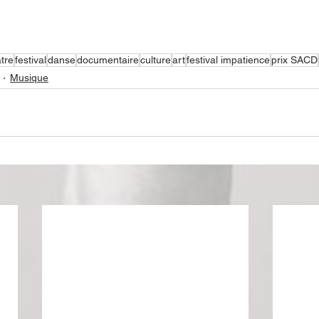
tre
festival
danse
documentaire
culture
art
festival impatience
prix SACD
Musique