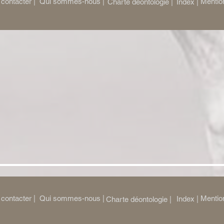
contacter |
Qui sommes-nous |
Mention
Charte déontologie |
Index |
contacter |
Qui sommes-nous |
Mention
Index |
Charte déontologie |