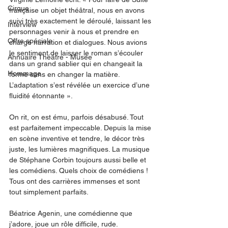
Cirque
française un objet théâtral, nous en avons 
suivi très exactement le déroulé, laissant les 
Interview
personnages venir à nous et prendre en 
Offre spéciale
charge narration et dialogues. Nous avions 
le sentiment de laisser le roman s’écouler 
Annuaire Théâtre - Musée
dans un grand sablier qui en changeait la 
Hommage
forme sans en changer la matière. 
L’adaptation s’est révélée un exercice d’une 
fluidité étonnante ».
On rit, on est ému, parfois désabusé. Tout 
est parfaitement impeccable. Depuis la mise 
en scène inventive et tendre, le décor très 
juste, les lumières magnifiques. La musique 
de Stéphane Corbin toujours aussi belle et 
les comédiens. Quels choix de comédiens ! 
Tous ont des carrières immenses et sont 
tout simplement parfaits. 
Béatrice Agenin, une comédienne que 
j’adore, joue un rôle difficile, rude. 