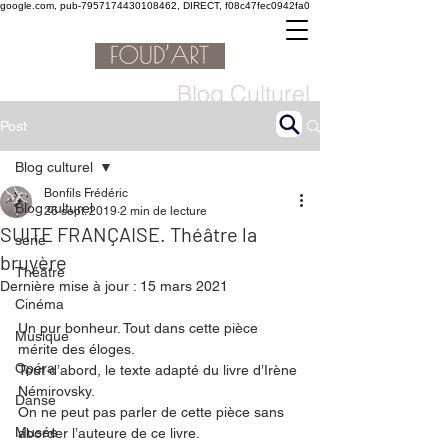
google.com, pub-7957174430108462, DIRECT, f08c47fec0942fa0
Blog Culturel
Post
Blog culturel
Bonfils Frédéric
Blog culturel
26 sept. 2019
2 min de lecture
SUITE FRANÇAISE. Théâtre la
serie
bruyère
Théâtre
Dernière mise à jour :
15 mars 2021
Cinéma
Un pur bonheur. Tout dans cette pièce 
Musique
mérite des éloges. 
Opéra
Tout d’abord, le texte adapté du livre d’Irène 
Némirovsky. 
Danse
On ne peut pas parler de cette pièce sans 
Musée
aborder l’auteure de ce livre. 