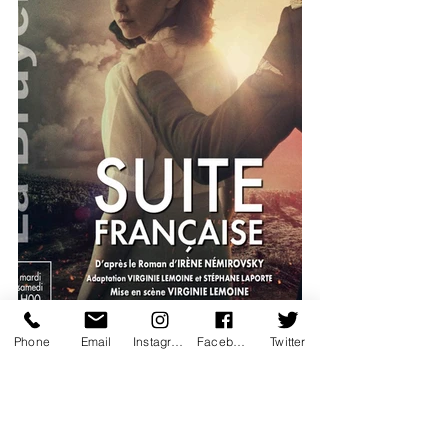
Phone
Email
Instagram
Facebook
Twitter
coup de coeur
beatrice agenin
theatre la bruyere
florence pernel