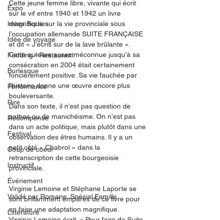
Cette jeune femme libre, vivante qui écrit 
Expo
sur le vif entre 1940 et 1942 un livre 
Idées Sorties
magnifique sur la vie provinciale sous 
l’occupation allemande SUITE FRANÇAISE 
Idée de voyage
et dit « J’écris sur de la lave brûlante ». 
Cette auteure assez méconnue jusqu’à sa 
Fooding - Restaurant
consécration en 2004 était certainement 
Burlesque
foncièrement positive. Sa vie fauchée par 
l’histoire donne une œuvre encore plus 
Performance
bouleversante. 
Rire
Dans son texte, il n’est pas question de 
pathos ou de manichéisme. On n’est pas 
Récompense
dans un acte politique, mais plutôt dans une 
Festival
observation des êtres humains. Il y a un 
petit côté « Chabrol » dans la 
Coup de coeur
retranscription de cette bourgeoisie 
Instructif
provinciale. 
Événement
Virginie Lemoine et Stéphane Laporte se 
Validé par Romane. Spécial Famille
sont brillamment emparés de ce livre pour 
en faire une adaptation magnifique. 
Littérature
Virginie Lemoine écrit. « Pour faire de Suite 