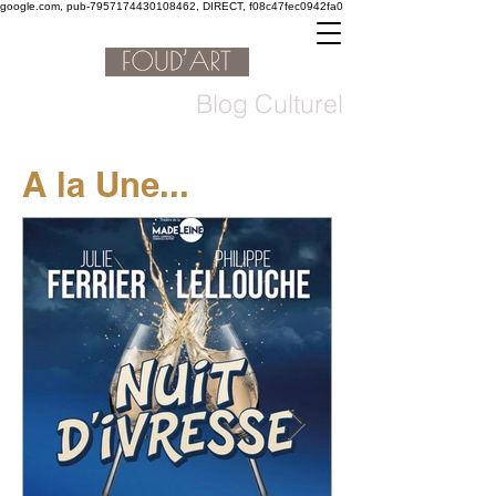
google.com, pub-7957174430108462, DIRECT, f08c47fec0942fa0
Blog Culturel
A la Une...