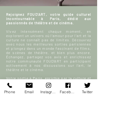
Rejoignez FOUD'ART, votre guide culturel
incontournable à Paris, dédié aux
passionnés de théâtre et de cinéma.
Vivez intensément chaque moment, en
explorant un univers où l'amour pour l'art et la
culture ne connaît pas de limites. Découvrez
avec nous les meilleures sorties parisiennes
et plongez dans un monde fascinant de films,
de scènes de théâtre, et bien plus encore.
Échangez, partagez vos avis et enrichissez
notre communauté FOUD'ART en participant
activement à nos discussions sur l’art, le
théâtre et le cinéma.
Votre sortie à Paris, enrichie par la culture et
la passion, commence ici.
Phone
Email
Instagram
Facebook
Twitter
En savoir plus
S'inscrire
ACCUEIL
Blog culturel