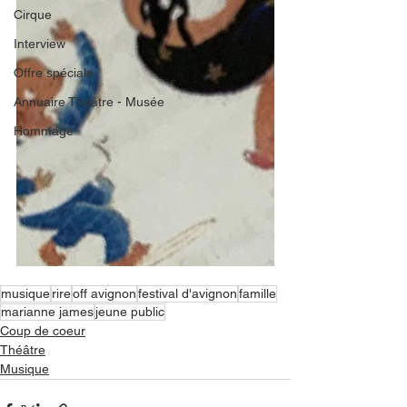
Cirque
Interview
Offre spéciale
Annuaire Théâtre - Musée
Hommage
musique
rire
off avignon
festival d'avignon
famille
marianne james
jeune public
Coup de coeur
Théâtre
Musique