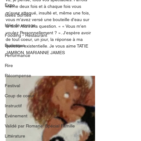
Expo
même deux fois et à chaque fois vous 
m'avez attaqué, insulté et, même une fois, 
Idées Sorties
vous m'avez versé une bouteille d'eau sur 
Idée de voyage
la tête. Alors ma question. « « Vous m'en 
voulez Personnellement ? ». J'espère avoir 
Fooding - Restaurant
de tout coeur, un jour, la réponse à ma 
Burlesque
question existentielle. Je vous aime TATIE 
JAMBON. MARIANNE JAMES
Performance
Rire
Récompense
Festival
Coup de coeur
Instructif
Événement
Validé par Romane. Spécial Famille
Littérature