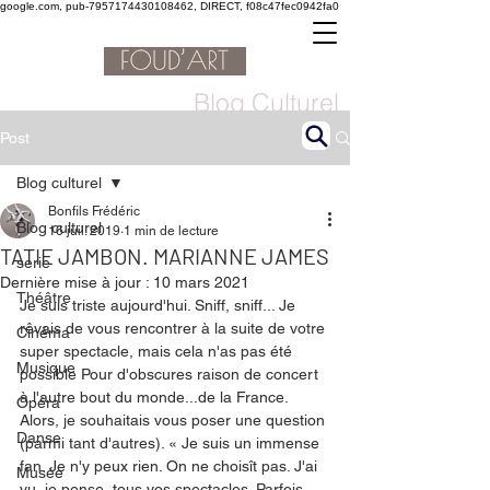
google.com, pub-7957174430108462, DIRECT, f08c47fec0942fa0
Blog Culturel
Post
Blog culturel
Bonfils Frédéric
Blog culturel
16 juil. 2019
1 min de lecture
TATIE JAMBON. MARIANNE JAMES
serie
Dernière mise à jour :
10 mars 2021
Théâtre
Je suis triste aujourd'hui. Sniff, sniff... Je 
rêvais de vous rencontrer à la suite de votre 
Cinéma
super spectacle, mais cela n'as pas été 
Musique
possible Pour d'obscures raison de concert 
à l'autre bout du monde...de la France. 
Opéra
Alors, je souhaitais vous poser une question 
Danse
(parmi tant d'autres). « Je suis un immense 
fan. Je n'y peux rien. On ne choisît pas. J'ai 
Musée
vu, je pense, tous vos spectacles. Parfois 