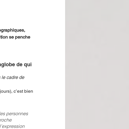
ographiques, 
ition se penche 
nglobe de qui 
 le cadre de 
ours), c’est bien 
des personnes 
roche 
l’expression 