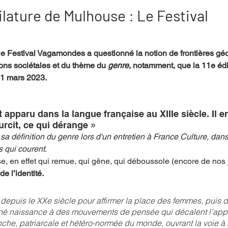
ilature de Mulhouse : Le Festival
mpense
Festival
Coup de coeur
Instructif
le Festival Vagamondes a questionné la notion de frontières gé
ions sociétales et du thème du 
genre
, notamment, que la 11e éd
31 mars 2023.
. Spécial Famille
Littérature
Cirque
Interview
 apparu dans la langue française au XIIIe siècle. Il e
re - Musée
Hommage
rcit, ce qui dérange » 
sa définition du genre lors d'un entretien à France Culture, dans
s qui courent.
se, en effet qui remue, qui gêne, qui déboussole (encore de nos j
de l’identité.
 depuis le XXe siècle pour affirmer la place des femmes, puis 
é naissance à des mouvements de pensée qui décalent l’app
che, patriarcale et hétéro-normée du monde, ouvrant la voie à 