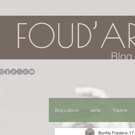
google.com, pub-7957174430108462, DIRECT, f08c47fec0942fa0
Blog 
Blog culturel
serie
Théâtre
Bonfils Frédéric
17
Expo
Idées Sorties
Idée