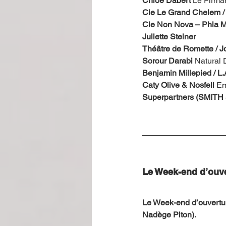
Chloé Dabert
 Le Firm
Cie Le Grand Chelem / L
Cie Non Nova – Phia 
Juliette Steiner
Théâtre de Romette / J
Sorour Darabi 
Natural
Benjamin Millepied / L
Caty Olive & Nosfell 
Em
Superpartners (SMITH 
Le Week-end d’ouv
Le Week-end d’ouvertur
Nadège Piton).