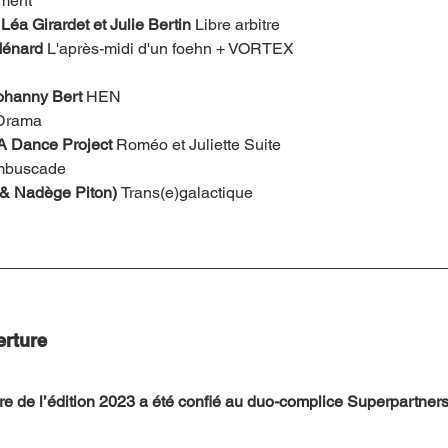
ament
éa Girardet et Julie Bertin
 Libre arbitre
Ménard
 L'après-midi d'un foehn + VORTEX
ohanny Bert 
HEN
 Drama
.A Dance Project 
Roméo et Juliette Suite
buscade
& Nadège Piton) 
Trans(e)galactique
erture
e de l’édition 2023 a été confié au duo-complice Superpartner