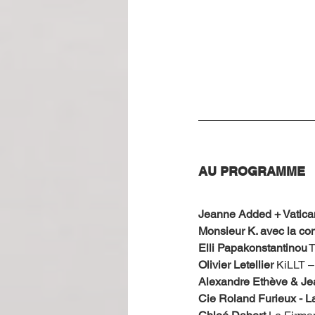
AU PROGRAMME
Jeanne Added + Vatic
Monsieur K. avec la c
Elli Papakonstantinou
 
Olivier Letellier
 KiLLT –
Alexandre Ethève & Jea
Cie Roland Furieux - La