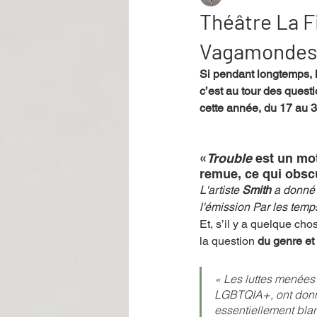
Théâtre La F
Vagamondes
Performance
Rire
Réco
Si pendant longtemps, 
c’est au tour des quest
cette année, du 17 au 
Événement
Validé par Romane
«
Trouble
 est un mot
Offre spéciale
Annuaire Théât
remue, ce qui obscu
L'artiste 
Smith
 a donné 
l'émission Par les temp
Et, s’il y a quelque cho
la question 
du genre et 
« Les luttes menées
LGBTQIA+, ont donn
essentiellement blan