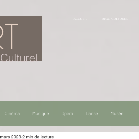
ACCUEIL
BLOG CULTUREL
Culturel
Cinéma
Musique
Opéra
Danse
Musée
 mars 2023
2 min de lecture
 de voyage
Fooding - Restaurant
Burlesque