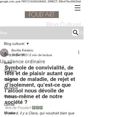
google.com, pub-7957174430108462, DIRECT, f08c47fec0942fa0
Blog Culturel
Post
Blog culturel
Bonfils Frédéric
Blog culturel
28 juil. 2021
2 min de lecture
Un silence ordinaire
serie
Symbole de convivialité, de 
Théâtre
fête et de plaisir autant que 
signe de maladie, de rejet et 
Cinéma
d’isolement, qu’est-ce que 
Musique
l’alcool nous dévoile de 
nous-même et de notre 
Opéra
société ? 
Danse
Avis de Foudart 
🅵🅵🅵
Musée
D’abord, il y a Clara, qui voudrait bien que 