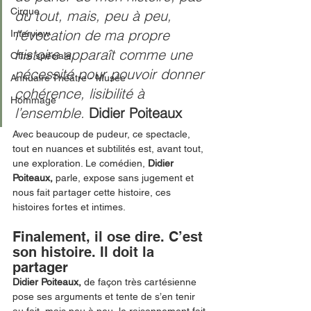
Cirque
du tout, mais, peu à peu, 
l’évocation de ma propre 
Interview
histoire apparaît comme une 
Offre spéciale
nécessité pour pouvoir donner 
Annuaire Théâtre - Musée
cohérence, lisibilité à 
Hommage
l’ensemble. 
Didier Poiteaux 
Avec beaucoup de pudeur, ce spectacle, 
tout en nuances et subtilités est, avant tout, 
une exploration. Le comédien, 
Didier 
Poiteaux, 
parle, expose sans jugement et 
nous fait partager cette histoire, ces 
histoires fortes et intimes. 
Finalement, il ose dire. C’est 
son histoire. Il doit la 
partager
Didier Poiteaux,
 de façon très cartésienne 
pose ses arguments et tente de s’en tenir 