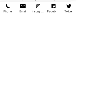
Les "Fou" de FOUD'ART
emouvant
off avignon
festival d'avignon
documentaire
culture
Phone
Email
Instagram
Facebook
Twitter
Théâtre
Coup de coeur
Instructif
Voir tout
Posts récents