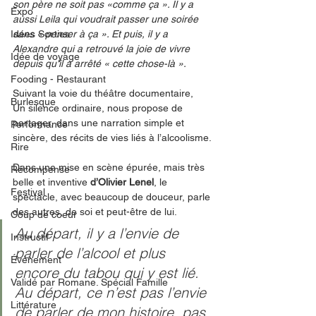
son père ne soit pas «comme ça ». Il y a 
Expo
aussi Leila qui voudrait passer une soirée 
Idées Sorties
sans « penser à ça ». Et puis, il y a 
Alexandre qui a retrouvé la joie de vivre 
Idée de voyage
depuis qu’il a arrêté « cette chose-là ».
Fooding - Restaurant
Suivant la voie du théâtre documentaire,
Burlesque
Un silence ordinaire, nous propose de 
partager, dans une narration simple et 
Performance
sincère, des récits de vies liés à l’alcoolisme.
Rire
Dans une mise en scène épurée, mais très 
Récompense
belle et inventive 
d’Olivier Lenel
, le 
Festival
spectacle, avec beaucoup de douceur, parle 
des autres, de soi et peut-être de lui.  
Coup de coeur
Au départ, il y a l’envie de 
Instructif
parler de l’alcool et plus 
Événement
encore du tabou qui y est lié. 
Validé par Romane. Spécial Famille
Au départ, ce n’est pas l’envie 
Littérature
de parler de mon histoire, pas 