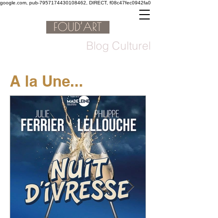
google.com, pub-7957174430108462, DIRECT, f08c47fec0942fa0
Blog Culturel
A la Une...