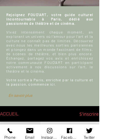
Rejoignez FOUD'ART, votre guide culturel
incontournable à Paris, dédié aux
passionnés de théâtre et de cinéma.
Vivez intensément chaque moment, en
explorant un univers où l'amour pour l'art et la
culture ne connaît pas de limites. Découvrez
avec nous les meilleures sorties parisiennes
et plongez dans un monde fascinant de films,
de scènes de théâtre, et bien plus encore.
Échangez, partagez vos avis et enrichissez
notre communauté FOUD'ART en participant
activement à nos discussions sur l’art, le
théâtre et le cinéma.
Votre sortie à Paris, enrichie par la culture et
la passion, commence ici.
En savoir plus
S'inscrire
ACCUEIL
Blog culturel
Phone
Email
Instagram
Facebook
Twitter