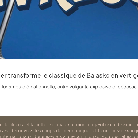
rrier transforme le classique de Balasko en verti
n funambule émotionnelle, entre vulgarité explosive et détress
, le cinéma et la culture globale sur mon blog, votre guide expert 
isives, découvrez des coups de cœur uniques et bénéficiez de sugg
als internationaux. Joignez-vous à une communauté où vos réflexions