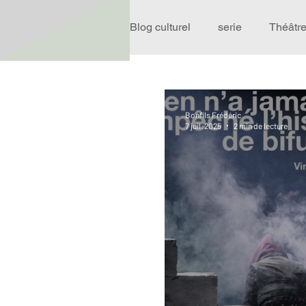
Blog culturel
serie
Théâtr
Expo
Idées Sorties
Bonfils Frédéric
7 juil. 2025
2 min de lecture
Performance
Rire
R
Événement
Validé par R
Offre spéciale
Annuaire T