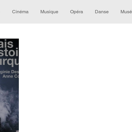
e
Cinéma
Musique
Opéra
Danse
Musé
Idée de voyage
Fooding - Restaurant
Burlesque
écompense
Festival
Coup de coeur
Instructif
omane. Spécial Famille
Littérature
Cirque
Intervi
héâtre - Musée
Hommage