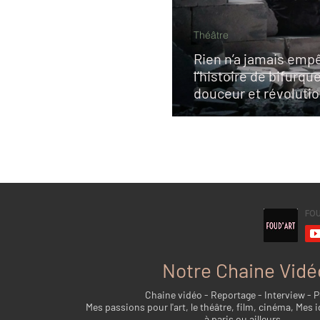
Théâtre
Rien n’a jamais emp
l’histoire de bifurque
douceur et révoluti
Notre Chaine Vidé
Chaine vidéo - Reportage - Interview - 
Mes passions pour l'art, le théâtre, film, cinéma, Mes i
à paris ou ailleurs...