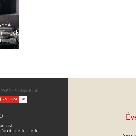
êché
r : rock,
on
o
Év
Podcast
dées de sortie. sortir
Décou