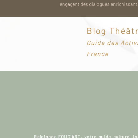
engagent des dialogues enrichissants
Blog Théât
G
uide des Activ
France
Rejoignez FOUD'ART, votre guide culturel i