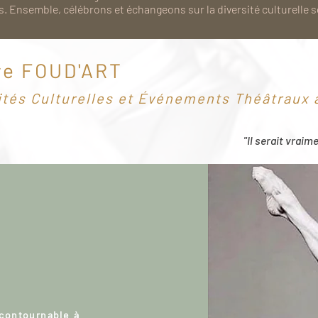
. Ensemble, célébrons et échangeons sur la diversité culturelle 
re FOUD'ART
ités Culturelles et Événements Théâtraux à
"Il serait vraim
ncontournable à