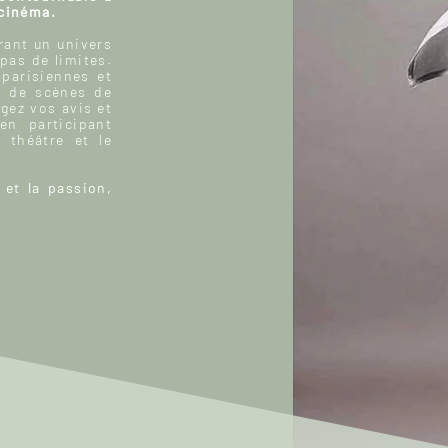
 cinéma.
ant un univers
 pas de limites.
 parisiennes et
, de scènes de
gez vos avis et
n participant
 théâtre et le
 et la passion,