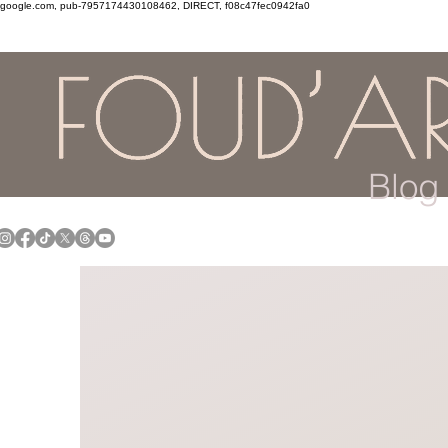
google.com, pub-7957174430108462, DIRECT, f08c47fec0942fa0
Blog 