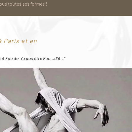
sous toutes ses formes !
 Paris et en
ent Fou de n’a pas être Fou…d’Art"