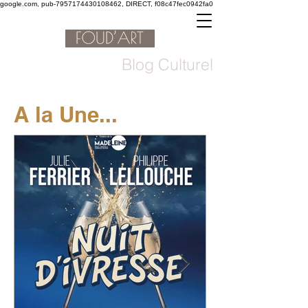
google.com, pub-7957174430108462, DIRECT, f08c47fec0942fa0
Blog Culturel
A la Une...