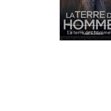
Cinéma
La terre des homme