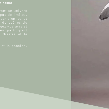
 cinéma.
ant un univers
 pas de limites.
 parisiennes et
, de scènes de
gez vos avis et
n participant
 théâtre et le
 et la passion,