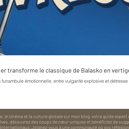
rrier transforme le classique de Balasko en verti
n funambule émotionnelle, entre vulgarité explosive et détress
, le cinéma et la culture globale sur mon blog, votre guide expert 
isives, découvrez des coups de cœur uniques et bénéficiez de sugg
als internationaux. Joignez-vous à une communauté où vos réflexions