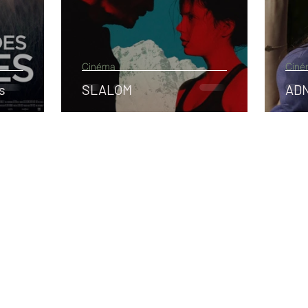
Cinéma
Ciné
s
SLALOM
ADN