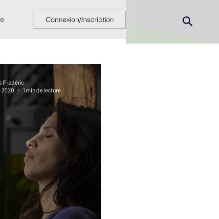
e
Connexion/Inscription
s Frédéric
. 2020
1 min de lecture
ew