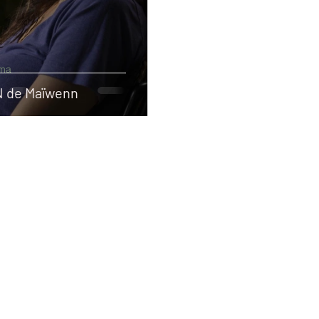
ma
 de Maïwenn