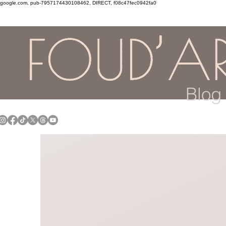
google.com, pub-7957174430108462, DIRECT, f08c47fec0942fa0
Blog 