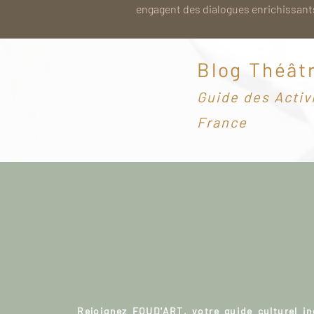
engagent des dialogues enrichissants
Blog Théât
G
uide des Activ
France
Rejoignez FOUD'ART, votre guide culturel i