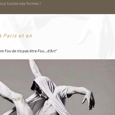
sous toutes ses formes !
 Paris et en
ent Fou de n’a pas être Fou…d’Art"