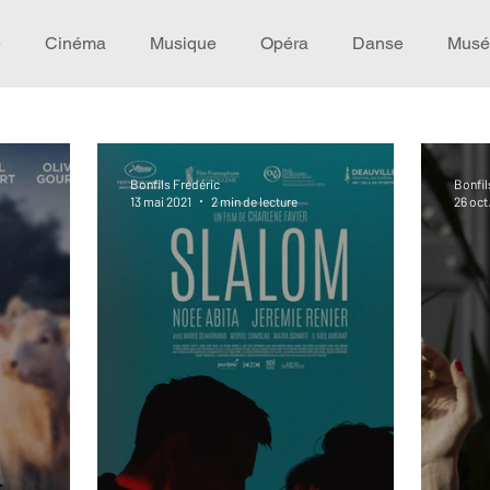
e
Cinéma
Musique
Opéra
Danse
Musé
Idée de voyage
Fooding - Restaurant
Burlesque
Bonfils Frédéric
Bonfil
13 mai 2021
2 min de lecture
26 oct
écompense
Festival
Coup de coeur
Instructif
omane. Spécial Famille
Littérature
Cirque
Intervi
héâtre - Musée
Hommage