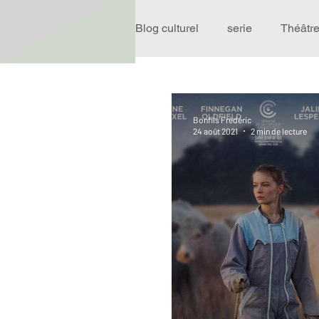
Blog culturel
serie
Théâtr
Expo
Idées Sorties
Bonfils Frédéric
24 août 2021
2 min de lecture
Performance
Rire
R
Événement
Validé par R
Offre spéciale
Annuaire T