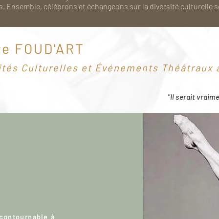
. Ensemble, célébrons et échangeons sur la diversité culturelle 
re FOUD'ART
ités Culturelles et Événements Théâtraux à
"Il serait vraim
ncontournable à