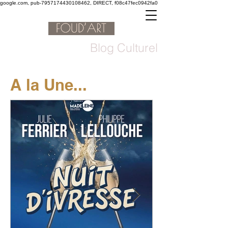
google.com, pub-7957174430108462, DIRECT, f08c47fec0942fa0
Blog Culturel
A la Une...