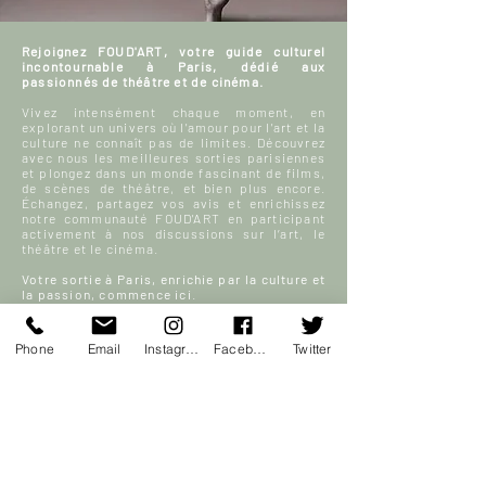
Rejoignez FOUD'ART, votre guide culturel
incontournable à Paris, dédié aux
passionnés de théâtre et de cinéma.
Vivez intensément chaque moment, en
explorant un univers où l'amour pour l'art et la
culture ne connaît pas de limites. Découvrez
avec nous les meilleures sorties parisiennes
et plongez dans un monde fascinant de films,
de scènes de théâtre, et bien plus encore.
Échangez, partagez vos avis et enrichissez
notre communauté FOUD'ART en participant
activement à nos discussions sur l’art, le
théâtre et le cinéma.
Votre sortie à Paris, enrichie par la culture et
la passion, commence ici.
En savoir plus
Phone
Email
Instagram
Facebook
Twitter
S'inscrire
ACCUEIL
Blog culturel