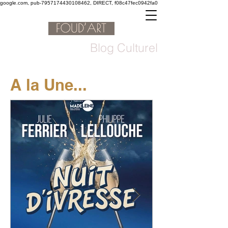
google.com, pub-7957174430108462, DIRECT, f08c47fec0942fa0
Blog Culturel
A la Une...