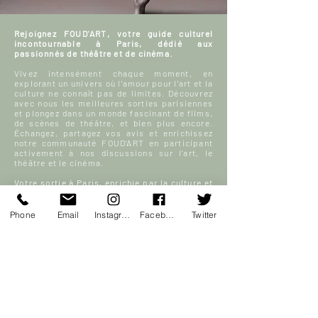
Rejoignez FOUD'ART, votre guide culturel
incontournable à Paris, dédié aux
passionnés de théâtre et de cinéma.
Vivez intensément chaque moment, en
explorant un univers où l'amour pour l'art et la
culture ne connaît pas de limites. Découvrez
avec nous les meilleures sorties parisiennes
et plongez dans un monde fascinant de films,
de scènes de théâtre, et bien plus encore.
Échangez, partagez vos avis et enrichissez
notre communauté FOUD'ART en participant
activement à nos discussions sur l’art, le
théâtre et le cinéma.
Votre sortie à Paris, enrichie par la culture et
la passion, commence ici.
Phone
Email
Instagram
Facebook
Twitter
En savoir plus
S'inscrire
ACCUEIL
Blog culturel