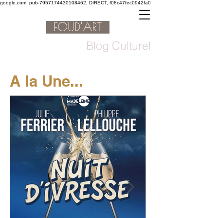
google.com, pub-7957174430108462, DIRECT, f08c47fec0942fa0
Blog Culturel
A la Une...