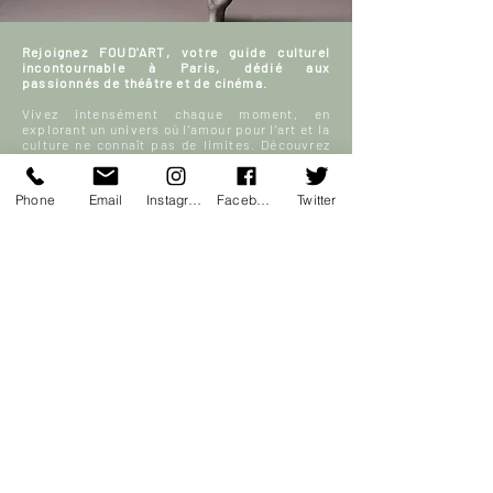
Rejoignez FOUD'ART, votre guide culturel
incontournable à Paris, dédié aux
passionnés de théâtre et de cinéma.
Vivez intensément chaque moment, en
explorant un univers où l'amour pour l'art et la
culture ne connaît pas de limites. Découvrez
avec nous les meilleures sorties parisiennes
et plongez dans un monde fascinant de films,
de scènes de théâtre, et bien plus encore.
Phone
Email
Instagram
Facebook
Twitter
Échangez, partagez vos avis et enrichissez
notre communauté FOUD'ART en participant
activement à nos discussions sur l’art, le
théâtre et le cinéma.
Votre sortie à Paris, enrichie par la culture et
la passion, commence ici.
En savoir plus
S'inscrire
ACCUEIL
Blog culturel