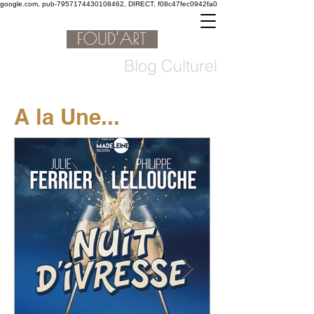
google.com, pub-7957174430108462, DIRECT, f08c47fec0942fa0
Blog Culturel
A la Une...