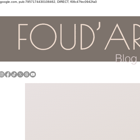
google.com, pub-7957174430108462, DIRECT, f08c47fec0942fa0
Blog 