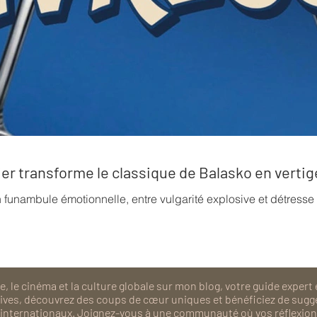
rrier transforme le classique de Balasko en verti
n funambule émotionnelle, entre vulgarité explosive et détress
, le cinéma et la culture globale sur mon blog, votre guide expert 
isives, découvrez des coups de cœur uniques et bénéficiez de sugg
als internationaux. Joignez-vous à une communauté où vos réflexions