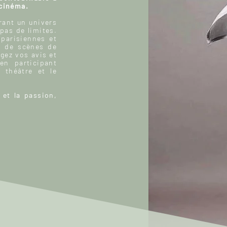
 cinéma.
ant un univers
 pas de limites.
 parisiennes et
, de scènes de
gez vos avis et
n participant
 théâtre et le
 et la passion,