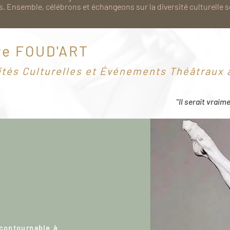
. Ensemble, célébrons et échangeons sur la diversité culturelle 
re FOUD'ART
ités Culturelles et Événements Théâtraux à
"Il serait vraim
ncontournable à