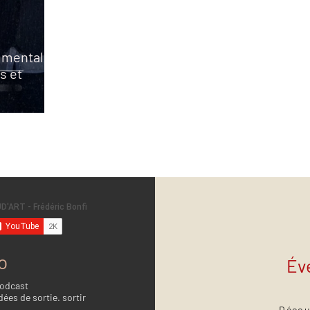
 mentale
es et
o
Év
Podcast
dées de sortie. sortir
Décou