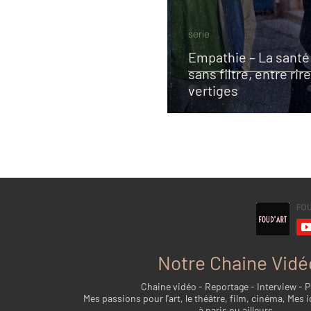
serie
Empathie – La santé
sans filtre, entre rir
vertiges
Notre Chaine Vidé
Chaine vidéo - Reportage - Interview - 
Mes passions pour l'art, le théâtre, film, cinéma, Mes i
à paris ou ailleurs...