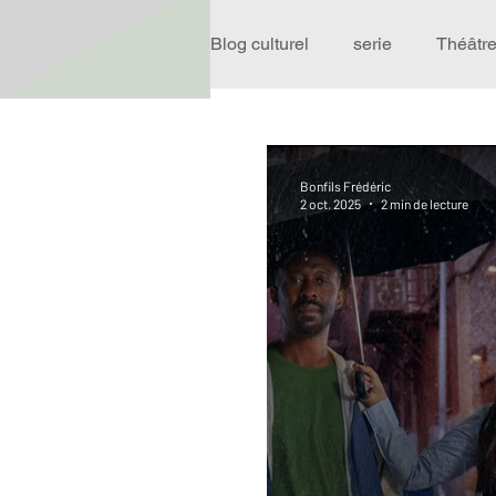
Blog culturel
serie
Théâtr
Expo
Idées Sorties
Bonfils Frédéric
2 oct. 2025
2 min de lecture
Performance
Rire
R
Événement
Validé par R
Offre spéciale
Annuaire T