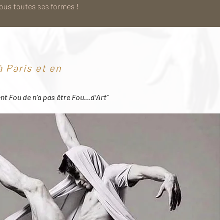
sous toutes ses formes !
 Paris et en
ent Fou de n’a pas être Fou…d’Art"