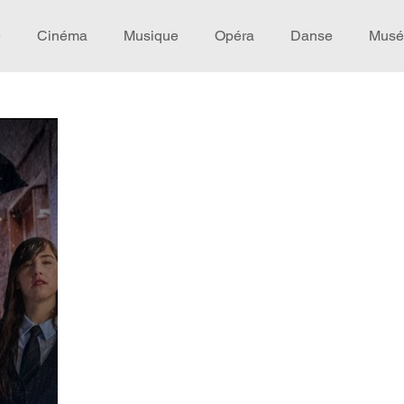
e
Cinéma
Musique
Opéra
Danse
Musé
Idée de voyage
Fooding - Restaurant
Burlesque
écompense
Festival
Coup de coeur
Instructif
omane. Spécial Famille
Littérature
Cirque
Intervi
héâtre - Musée
Hommage