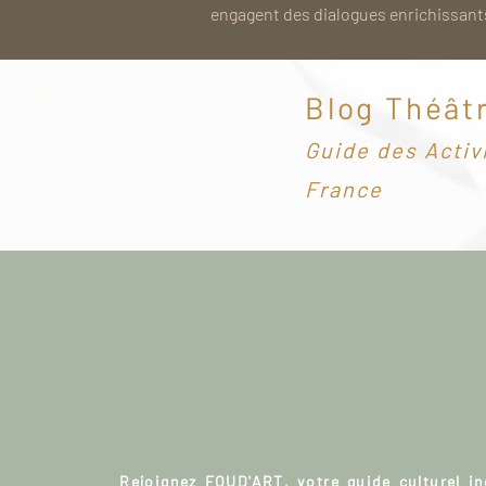
engagent des dialogues enrichissants
Blog Théât
G
uide des Activ
France
Rejoignez FOUD'ART, votre guide culturel i