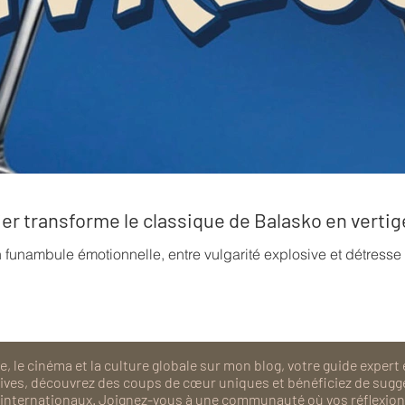
rrier transforme le classique de Balasko en verti
n funambule émotionnelle, entre vulgarité explosive et détress
, le cinéma et la culture globale sur mon blog, votre guide expert 
isives, découvrez des coups de cœur uniques et bénéficiez de sugg
als internationaux. Joignez-vous à une communauté où vos réflexions