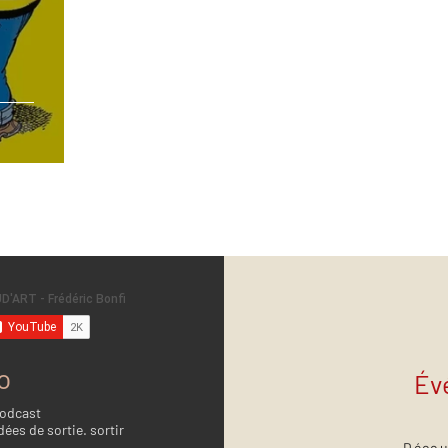
o
Év
Podcast
dées de sortie. sortir
Décou