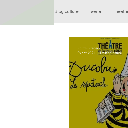
Blog culturel
serie
Théâtr
Expo
Idées Sorties
Bonfils Frédéric
24 oct. 2021
1 min de lecture
Performance
Rire
R
Événement
Validé par R
Offre spéciale
Annuaire T