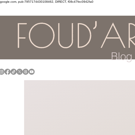
google.com, pub-7957174430108462, DIRECT, f08c47fec0942fa0
Blog 