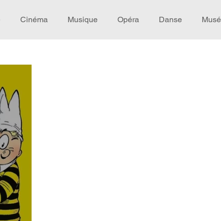
e
Cinéma
Musique
Opéra
Danse
Musé
Idée de voyage
Fooding - Restaurant
Burlesque
écompense
Festival
Coup de coeur
Instructif
omane. Spécial Famille
Littérature
Cirque
Intervi
héâtre - Musée
Hommage