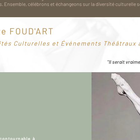
. Ensemble, célébrons et échangeons sur la diversité culturelle 
re FOUD'ART
ités Culturelles et Événements Théâtraux à
"Il serait vraim
ncontournable à