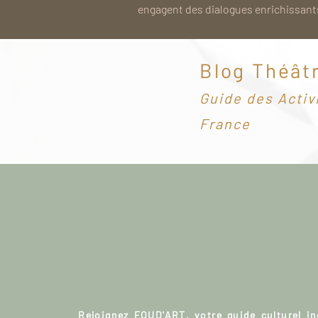
engagent des dialogues enrichissants
Blog Théât
G
uide des Activ
France
Rejoignez FOUD'ART, votre guide culturel i