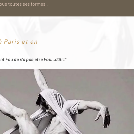
sous toutes ses formes !
 Paris et en
ent Fou de n’a pas être Fou…d’Art"