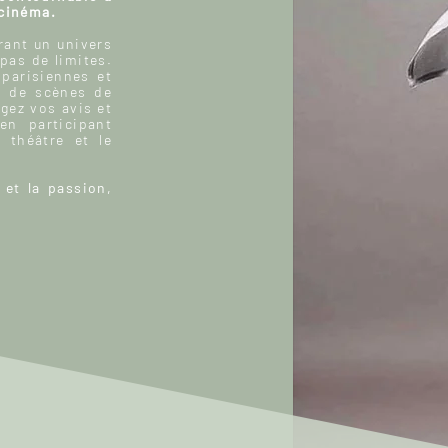
 cinéma.
ant un univers
 pas de limites.
 parisiennes et
, de scènes de
gez vos avis et
n participant
 théâtre et le
 et la passion,