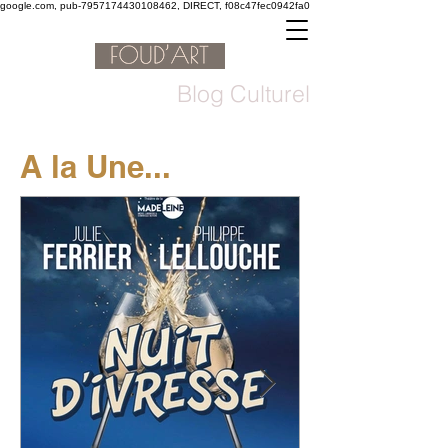
google.com, pub-7957174430108462, DIRECT, f08c47fec0942fa0
Blog Culturel
A la Une...