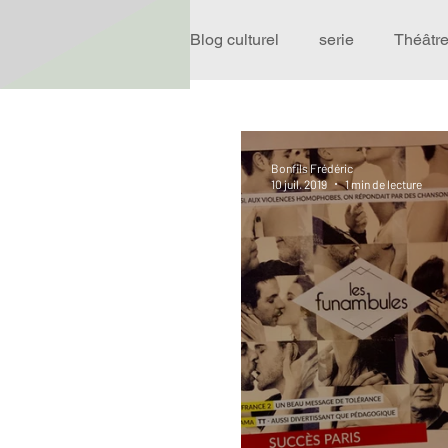
Blog culturel
serie
Théâtr
Expo
Idées Sorties
Bonfils Frédéric
10 juil. 2019
1 min de lecture
Performance
Rire
R
Événement
Validé par R
Offre spéciale
Annuaire T