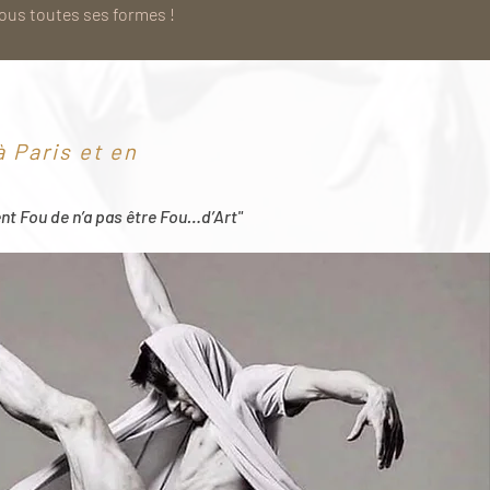
sous toutes ses formes !
 Paris et en
ent Fou de n’a pas être Fou…d’Art"