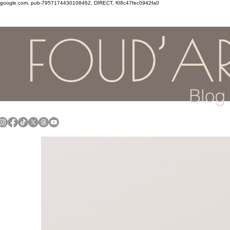
google.com, pub-7957174430108462, DIRECT, f08c47fec0942fa0
Blog 