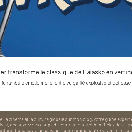
rrier transforme le classique de Balasko en verti
n funambule émotionnelle, entre vulgarité explosive et détress
, le cinéma et la culture globale sur mon blog, votre guide expert 
isives, découvrez des coups de cœur uniques et bénéficiez de sugg
als internationaux. Joignez-vous à une communauté où vos réflexions