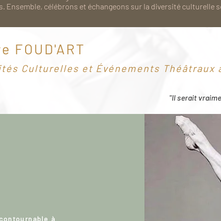
. Ensemble, célébrons et échangeons sur la diversité culturelle 
re FOUD'ART
ités Culturelles et Événements Théâtraux à
"Il serait vraim
ncontournable à