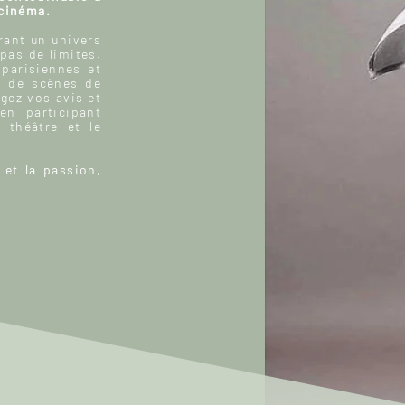
 cinéma.
ant un univers
 pas de limites.
 parisiennes et
, de scènes de
gez vos avis et
n participant
 théâtre et le
 et la passion,