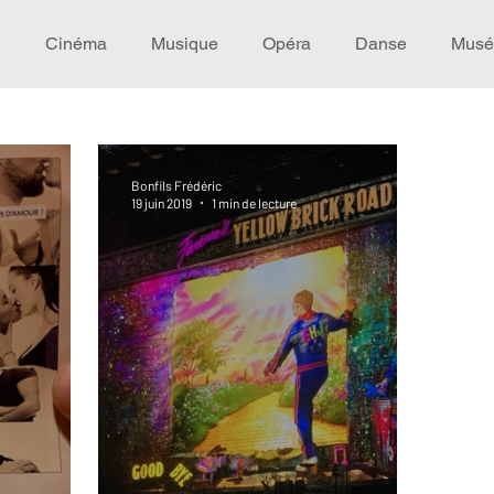
e
Cinéma
Musique
Opéra
Danse
Musé
Idée de voyage
Fooding - Restaurant
Burlesque
Bonfils Frédéric
19 juin 2019
1 min de lecture
écompense
Festival
Coup de coeur
Instructif
omane. Spécial Famille
Littérature
Cirque
Intervi
héâtre - Musée
Hommage