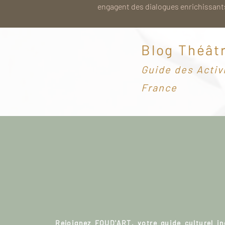
engagent des dialogues enrichissants
Blog Théât
G
uide des Activ
France
Rejoignez FOUD'ART, votre guide culturel i