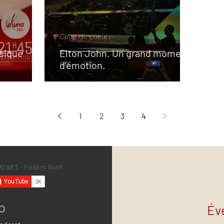
Coup de coeur
sique
Elton John. Un grand moment
d’émotion.
1
2
3
4
o
Év