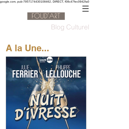
google.com, pub-7957174430108462, DIRECT, f08c47fec0942fa0
Blog Culturel
A la Une...