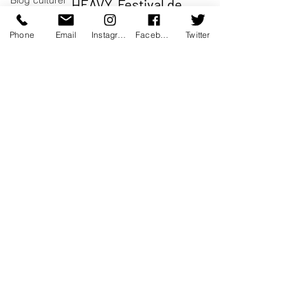
Blog culturel
HEAVY. Festival de
Deauville
serie
Phone
Email
Instagram
Facebook
Twitter
Théâtre
Cinéma
Cinéma
Bonfils Frédéric
8 sept. 2019
1 min de lecture
Musique
Opéra
Danse
Ma première journée à
Musée
Deauville. Soirée
Expo
d’ouverture
Idées Sorties
Coup de coeur
Idée de
Bonfils Frédéric
voyage
7 sept. 2019
1 min de lecture
Fooding -
Restaurant
Burlesque
Festival de Deauville. La
Performance