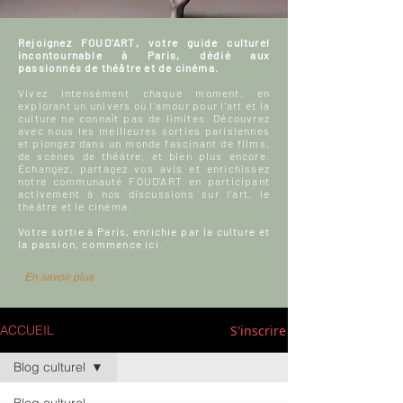
Rejoignez FOUD'ART, votre guide culturel
incontournable à Paris, dédié aux
passionnés de théâtre et de cinéma.
Vivez intensément chaque moment, en
explorant un univers où l'amour pour l'art et la
culture ne connaît pas de limites. Découvrez
avec nous les meilleures sorties parisiennes
et plongez dans un monde fascinant de films,
de scènes de théâtre, et bien plus encore.
Échangez, partagez vos avis et enrichissez
notre communauté FOUD'ART en participant
activement à nos discussions sur l’art, le
théâtre et le cinéma.
Votre sortie à Paris, enrichie par la culture et
la passion, commence ici.
En savoir plus
S'inscrire
ACCUEIL
Blog culturel