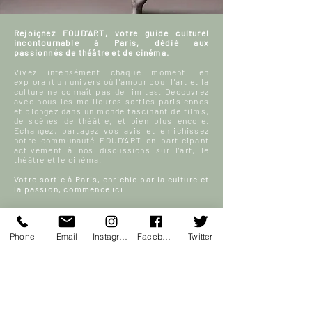
Rejoignez FOUD'ART, votre guide culturel
incontournable à Paris, dédié aux
passionnés de théâtre et de cinéma.
Vivez intensément chaque moment, en
explorant un univers où l'amour pour l'art et la
culture ne connaît pas de limites. Découvrez
avec nous les meilleures sorties parisiennes
et plongez dans un monde fascinant de films,
de scènes de théâtre, et bien plus encore.
Échangez, partagez vos avis et enrichissez
notre communauté FOUD'ART en participant
activement à nos discussions sur l’art, le
théâtre et le cinéma.
Votre sortie à Paris, enrichie par la culture et
la passion, commence ici.
En savoir plus
Phone
Email
Instagram
Facebook
Twitter
S'inscrire
ACCUEIL
Blog culturel