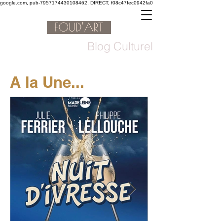
google.com, pub-7957174430108462, DIRECT, f08c47fec0942fa0
Blog Culturel
A la Une...