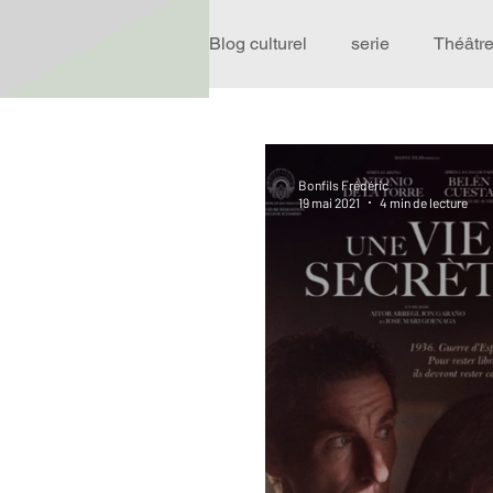
Blog culturel
serie
Théâtr
Expo
Idées Sorties
Bonfils Frédéric
19 mai 2021
4 min de lecture
Performance
Rire
R
Événement
Validé par R
Offre spéciale
Annuaire T