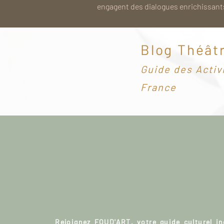
engagent des dialogues enrichissants
Blog Théât
G
uide des Activ
France
Rejoignez FOUD'ART, votre guide culturel i