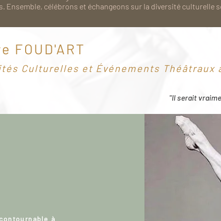
. Ensemble, célébrons et échangeons sur la diversité culturelle 
re FOUD'ART
ités Culturelles et Événements Théâtraux à
"Il serait vraim
ncontournable à