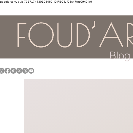
google.com, pub-7957174430108462, DIRECT, f08c47fec0942fa0
Blog 