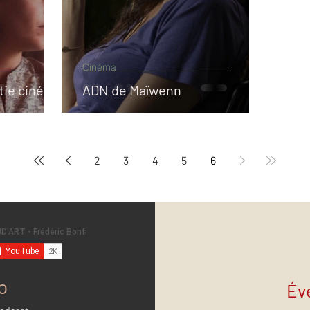
Cinéma
rtie cinéma
ADN de Maïwenn
2
3
4
5
6
o
Év