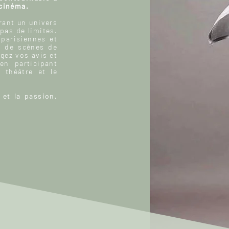
 cinéma.
ant un univers
 pas de limites.
 parisiennes et
, de scènes de
gez vos avis et
n participant
 théâtre et le
 et la passion,