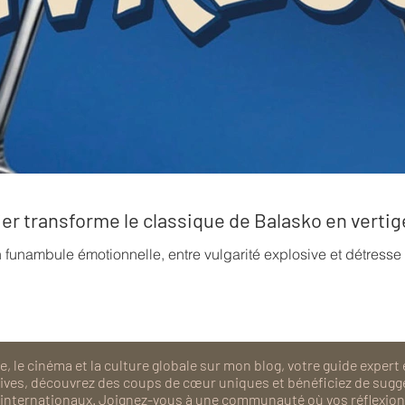
rrier transforme le classique de Balasko en verti
n funambule émotionnelle, entre vulgarité explosive et détress
, le cinéma et la culture globale sur mon blog, votre guide expert 
isives, découvrez des coups de cœur uniques et bénéficiez de sugg
als internationaux. Joignez-vous à une communauté où vos réflexions