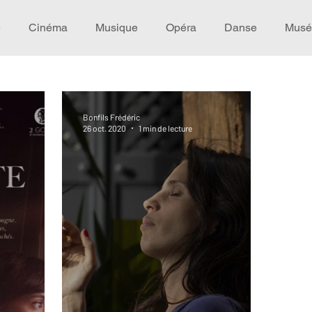
e
Cinéma
Musique
Opéra
Danse
Musé
Idée de voyage
Fooding - Restaurant
Burlesque
Bonfils Frédéric
26 oct. 2020
1 min de lecture
écompense
Festival
Coup de coeur
Instructif
omane. Spécial Famille
Littérature
Cirque
Intervi
héâtre - Musée
Hommage