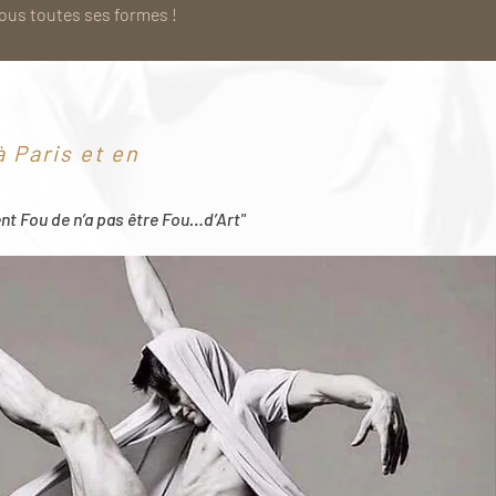
sous toutes ses formes !
 Paris et en
ent Fou de n’a pas être Fou…d’Art"