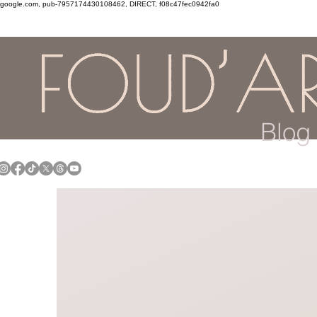
google.com, pub-7957174430108462, DIRECT, f08c47fec0942fa0
Blog 