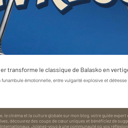
rrier transforme le classique de Balasko en verti
n funambule émotionnelle, entre vulgarité explosive et détress
, le cinéma et la culture globale sur mon blog, votre guide expert 
isives, découvrez des coups de cœur uniques et bénéficiez de sugg
als internationaux. Joignez-vous à une communauté où vos réflexions