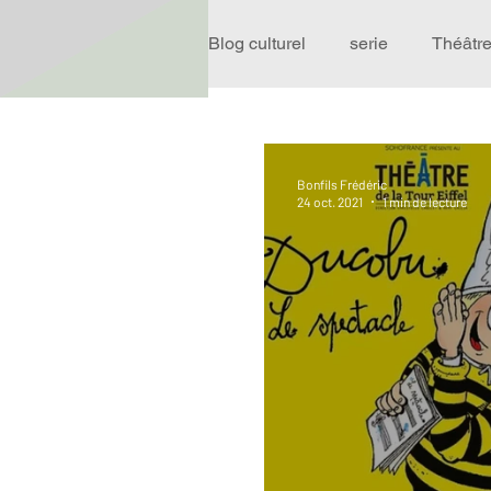
Blog culturel
serie
Théâtr
Expo
Idées Sorties
Bonfils Frédéric
24 oct. 2021
1 min de lecture
Performance
Rire
R
Événement
Validé par R
Offre spéciale
Annuaire T