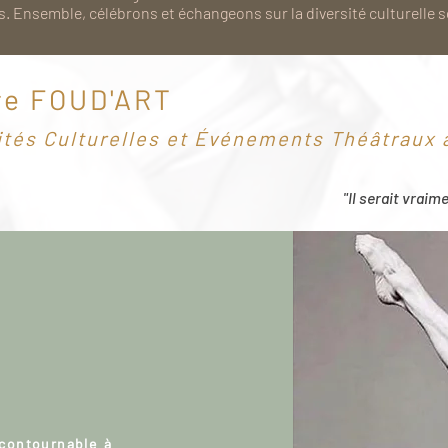
. Ensemble, célébrons et échangeons sur la diversité culturelle 
re FOUD'ART
ités Culturelles et Événements Théâtraux à
"Il serait vraim
ncontournable à