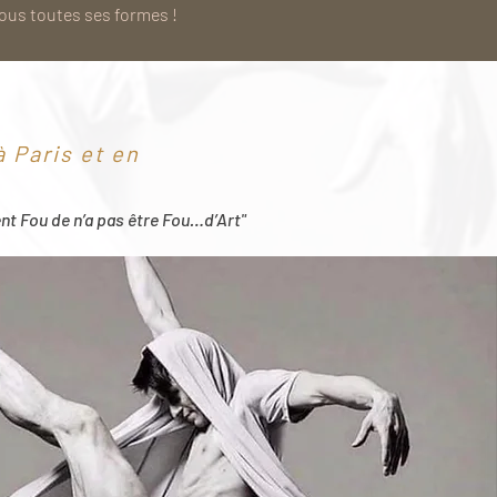
sous toutes ses formes !
 Paris et en
ent Fou de n’a pas être Fou…d’Art"