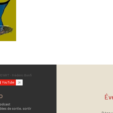
o
Év
Podcast
dées de sortie. sortir
Décou