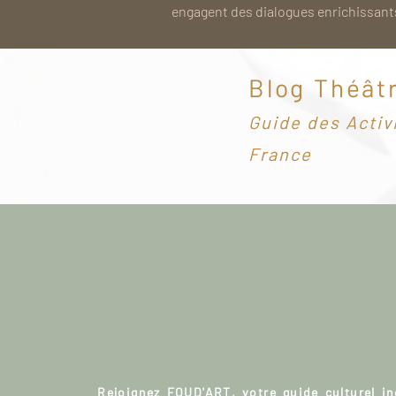
engagent des dialogues enrichissants
Blog Théât
G
uide des Activ
France
Rejoignez FOUD'ART, votre guide culturel i