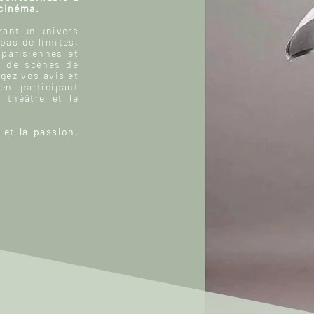
 cinéma.
ant un univers
 pas de limites.
 parisiennes et
, de scènes de
gez vos avis et
n participant
 théâtre et le
 et la passion,