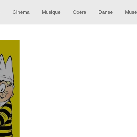
e
Cinéma
Musique
Opéra
Danse
Musé
Idée de voyage
Fooding - Restaurant
Burlesque
écompense
Festival
Coup de coeur
Instructif
omane. Spécial Famille
Littérature
Cirque
Intervi
héâtre - Musée
Hommage